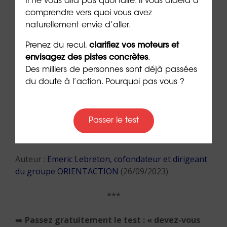
Il ne vous dira pas quoi faire. Il vous aidera à
comprendre vers quoi vous avez
naturellement envie d’aller.
Prenez du recul,
clarifiez vos moteurs et
envisagez des pistes concrètes
.
Des milliers de personnes sont déjà passées
du doute à l’action. Pourquoi pas vous ?
👉 Demandez un 1er rendez-vous gratuit et
Passer le test
sans engagement pour être accompagné(e)
dans votre
reconversion
Auteur :
Emeric Lebreton, cofondateur et dirigeant
du groupe ORIENTACTION
(26/09/2023)
***
➡️
Passez gratuitement le test : « devez-vous