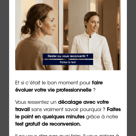
étapes de votre
reconversion
en toute confiance.
N’ayez pas peur de vous lancer dans cette nouvelle
aventure professionnelle. La reconversion peut
être une opportunité incroyable pour vous
épanouir dans une carrière qui vous correspond
vraiment. Avec la bonne planification et le soutien
adéquat, vous pourrez réussir votre transition
professionnelle avec succès.
Et si c’était le bon moment pour
faire
évoluer votre vie professionnelle
?
Vous ressentez un
décalage avec votre
travail
sans vraiment savoir pourquoi ?
Faites
le point en quelques minutes
grâce à notre
test gratuit de reconversion.