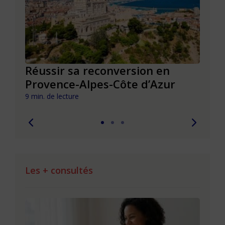
Réussir sa reconversion en
Réus
Provence-Alpes-Côte d’Azur
de l
9 min. de lecture
9 min. 
Les + consultés