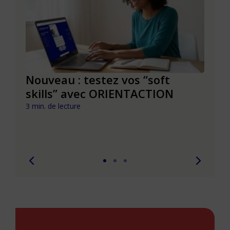
le à
Nouveau : testez vos “soft
Se r
t que
skills” avec ORIENTACTION
burn
com
3 min. de lecture
peut
6 min. 