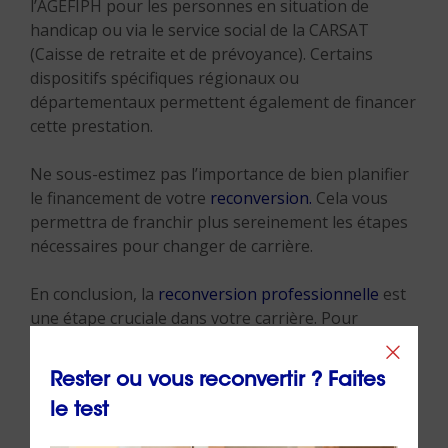
l’AGEFIPH pour les personnes en situation de
handicap ou via le service social de la CARSAT
(Caisse de retraite et de prévoyance). Certains
dispositifs spécifiques régionaux ou
départementaux permettent également de financer
cette prestation.
Ne sous-estimez pas l’importance de bien planifier
le financement de votre
reconversion.
Cela vous
permettra de franchir plus sereinement les étapes
nécessaires pour changer de carrière.
En conclusion, la
reconversion professionnelle
est
une étape cruciale dans votre carrière. Pour
répondre à la question initiale « reconversion
professionnelle : par où commencer ? », saisissez
Rester ou vous reconvertir ? Faites
l’opportunité du bilan de compétences
le test
ORIENTACTION et explorez les solutions de
financement pour franchir ensuite toutes les