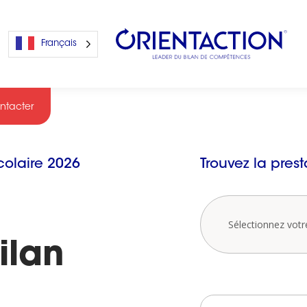
Français
ntacter
s
colaire 2026
Trouvez la pres
s
Sélectionnez votr
ilan