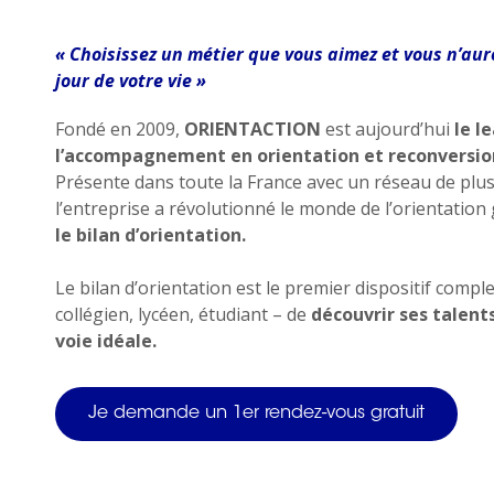
17h
vous
?
Le
« Choisissez un métier que vous aimez et vous n’aure
samedi
jour de votre vie »
de
10h
à
Fondé en 2009,
ORIENTACTION
est aujourd’hui
le l
18h
l’accompagnement en orientation et reconversion
Présente dans toute la France avec un réseau de plus
Conta
l’entreprise a révolutionné le monde de l’orientatio
no
le bilan d’orientation.
Réponse 
Le bilan d’orientation est le premier dispositif comp
collégien, lycéen, étudiant – de
découvrir ses talent
voie idéale.
Je demande un 1er rendez-vous gratuit