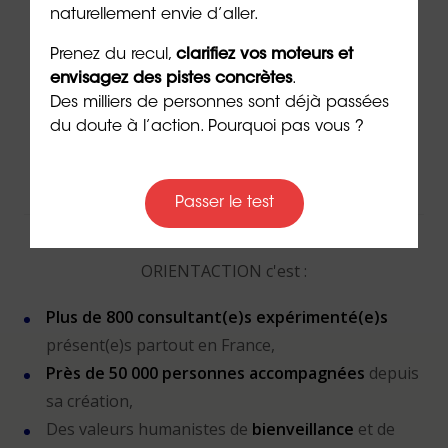
naturellement envie d’aller.
Contacter un(e) conseiller(ère)
Prenez du recul,
clarifiez vos moteurs et
envisagez des pistes concrètes
.
Des milliers de personnes sont déjà passées
Via
le formulaire de contact
en ligne
du doute à l’action. Pourquoi pas vous ?
Par téléphone au
02 43 72 25 88
Ou par email à l’adresse
info@orientaction.com
Passer le test
ORIENTACTION c'est :
Plus de 800 consultant(e)s expérimenté(e)s
présent(e)s partout en France,
Près de 50 000 personnes accompagnées
depuis
sa création,
Des valeurs humanistes de
bienveillance
et de