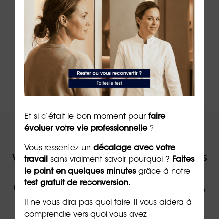
non -jugement,
Une méthode créée par un docteur en
psychologie,
Un organisme de formation certifié QUALIOPI.
Et si c’était le bon moment pour
faire
NOUS VOUS ACCOMPAGNONS !
évoluer votre vie professionnelle
?
Vous ressentez un
décalage avec votre
Vous souhaitez être accompagné(e) dans
travail
sans vraiment savoir pourquoi ?
Faites
votre reconversion ou dans votre
le point en quelques minutes
grâce à notre
test gratuit de reconversion.
évolution professionnelle par un expert,
contactez ORIENTACTION.
Il ne vous dira pas quoi faire. Il vous aidera à
comprendre vers quoi vous avez