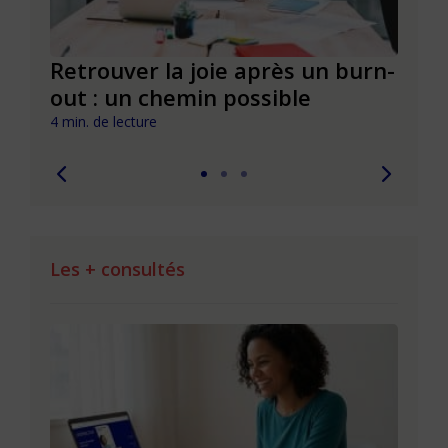
ue
Retrouver la joie après un burn-
La j
out : un chemin possible
cult
4 min. de lecture
3 min. 
Les + consultés