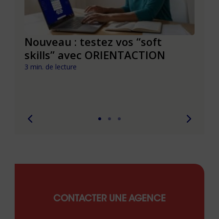
le à
Nouveau : testez vos “soft
Se r
t que
skills” avec ORIENTACTION
burn
com
3 min. de lecture
peut
6 min. 
CONTACTER UNE AGENCE