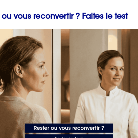
tivation
 ou vous reconvertir ? Faites le test
eurs psychologiques.
Prévenir les maladies
professionnelles en fai
un bilan de compétenc
avec ORIENTACTION
 une dynamique intérieure.
2 min. de lecture
omme outils de coaching mental pour chasser les pensées