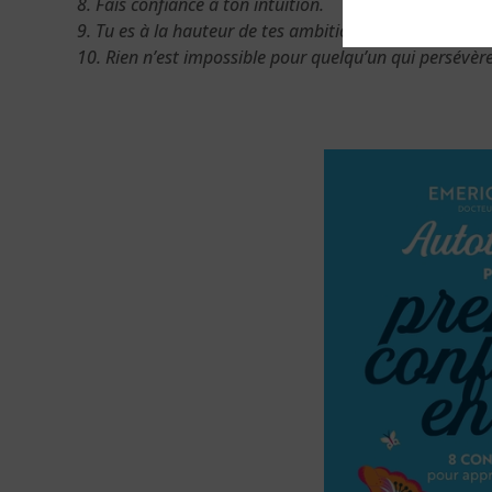
8. Fais confiance à ton intuition.
9. Tu es à la hauteur de tes ambitions.
10. Rien n’est impossible pour quelqu’un qui persévère