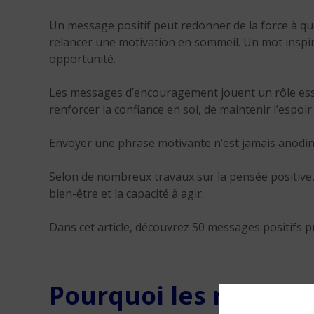
Un message positif peut redonner de la force à qu
relancer une motivation en sommeil.
Un mot inspir
opportunité.
Les messages d’encouragement jouent un rôle essen
renforcer la confiance en soi, de maintenir l’espoir
Envoyer une phrase motivante n’est jamais anodin. 
Selon de nombreux travaux sur la pensée positive,
bien-être et la capacité à agir.
Dans cet article, découvrez 50 messages positifs p
Pourquoi les message