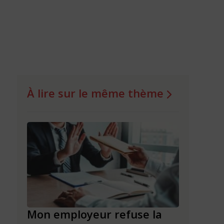
À lire sur le même thème
le et
Mon employeur refuse la
Rupture