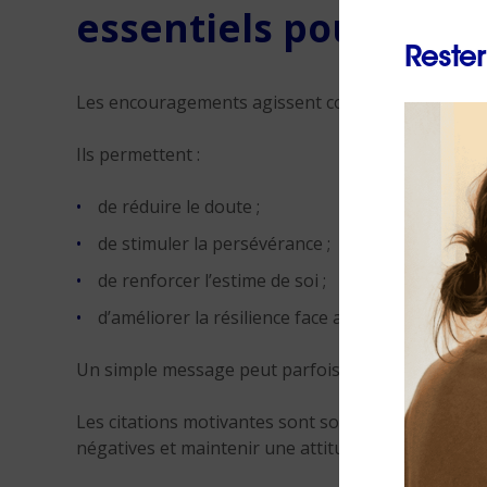
essentiels pour la mo
Rester
Les encouragements agissent comme des déclench
Ils permettent :
de réduire le doute ;
de stimuler la persévérance ;
de renforcer l’estime de soi ;
d’améliorer la résilience face aux difficultés.
Un simple message peut parfois suffire à relancer
Les citations motivantes sont souvent utilisées c
négatives et maintenir une attitude constructive.