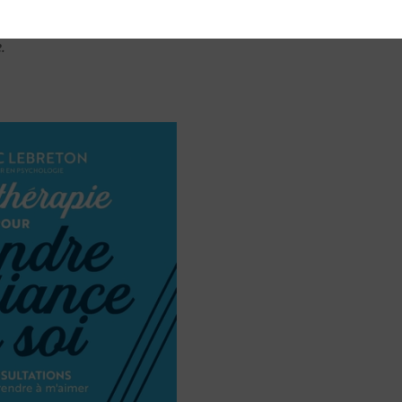
Trente messages drôle
gentils pour souhaiter
.
bon anniversaire
4 min. de lecture