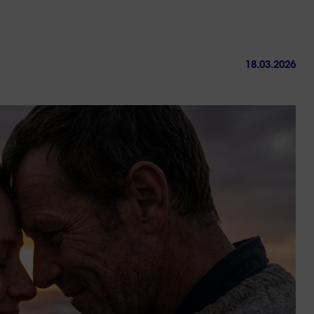
18.03.2026
ctez-
Trouver
us
une
agence
sous 24h
Rupture conventionnel