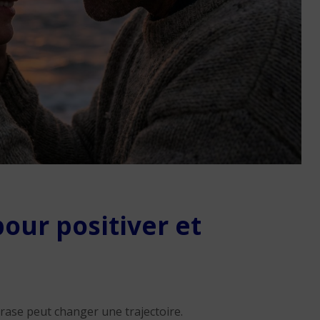
arrêt maladie : est-ce
possible en 2026 ?
4 min. de lecture
Rupture conventionnel
our positiver et
démission : ne perdez 
vos droits en 2026
4 min. de lecture
rase peut changer une trajectoire.