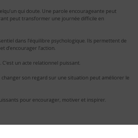
elqu’un qui doute.
Une parole encourageante peut
ant peut transformer une journée difficile en
tiel dans l’équilibre psychologique. Ils permettent de
 et d’encourager l’action.
Comment demander u
rupture conventionnell
C’est un acte relationnel puissant.
son employeur en 2026
4 min. de lecture
 changer son regard sur une situation peut améliorer le
uissants pour encourager, motiver et inspirer.
s positifs sont