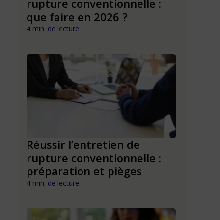
rupture conventionnelle :
d’appren
que faire en 2026 ?
faire un
conventi
4 min. de lecture
4 min. de lect
le ou
Réussir l’entretien de
pas
rupture conventionnelle :
Rupture
préparation et pièges
dans la 
le guide
4 min. de lecture
4 min. de lect