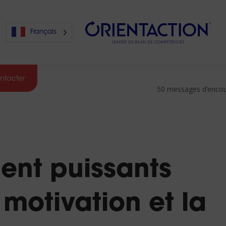
Français
ntacter
50 messages d’encour
s
s
nt puissants
 motivation et la