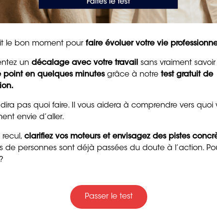
tait le bon moment pour
faire évoluer votre vie professionne
s d’encouragement pour
50 messages
entez un
décalage avec votre travail
sans vraiment savoir
le point en quelques minutes
d’encouragement puis
grâce à notre
test gratuit de
ion.
pour raviver la motivat
et la confiance
 dira pas quoi faire. Il vous aidera à comprendre vers quoi
8 min. de lecture
ent envie d’aller.
 recul,
clarifiez vos moteurs et envisagez des pistes concr
ers de personnes sont déjà passées du doute à l’action. Po
?
ant.
Passer le test