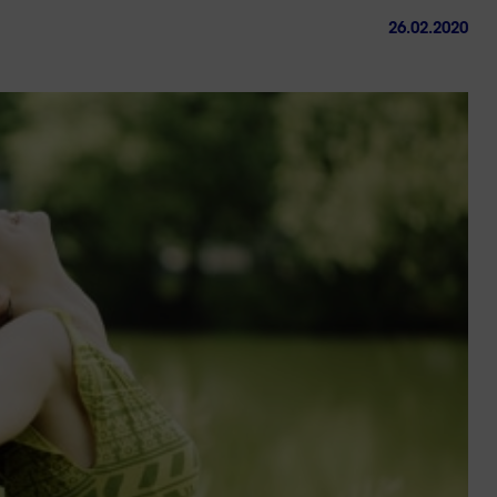
26.02.2020
ctez-
Trouver
us
une
agence
sous 24h
Réussir sa reconversio
Guyane
9 min. de lecture