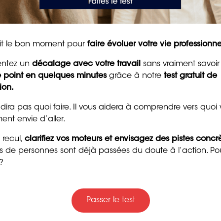
teliers liés aux différents parcours de formation. De
pour raviver la motivat
 permet de vous aider à faire le point sur votre
et la confiance
re transition professionnelle en analysant vos besoins
8 min. de lecture
rutent (maintenance, informatique, assurances, santé…)
tait le bon moment pour
faire évoluer votre vie professionne
pétences. Un
bilan de compétences
pris en charge
st souvent prescrit.
entez un
décalage avec votre travail
sans vraiment savoir
le point en quelques minutes
grâce à notre
test gratuit de
ion.
e un bilan de
 dira pas quoi faire. Il vous aidera à comprendre vers quoi
ent envie d’aller.
 recul,
clarifiez vos moteurs et envisagez des pistes concr
Trente messages drôle
ers de personnes sont déjà passées du doute à l’action. Po
gentils pour souhaiter
?
ous inquiétez à l’idée de ne pas savoir faire autre
bon anniversaire
e représente l’opportunité pour vous de faire
un bilan
4 min. de lecture
érentes facettes de ce terme. En effet, les compétences,
Passer le test
 ancien métier, mais aussi le savoir-être, c’est-à-dire
otre parcours (organisation, capacité d’adaptation,