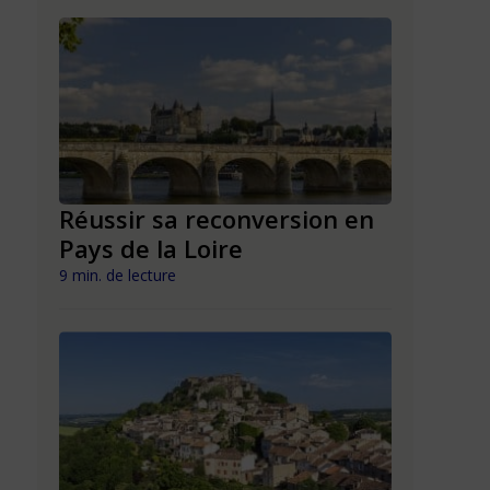
n en
Réussir sa reconversion en
Réussir 
Pays de la Loire
Mayott
9 min. de lecture
9 min. de lect