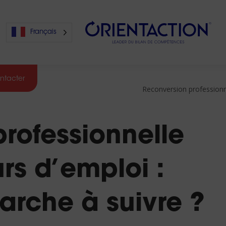
Français
ntacter
Reconversion professionne
s
rofessionnelle
s
s d’emploi :
marche à suivre ?