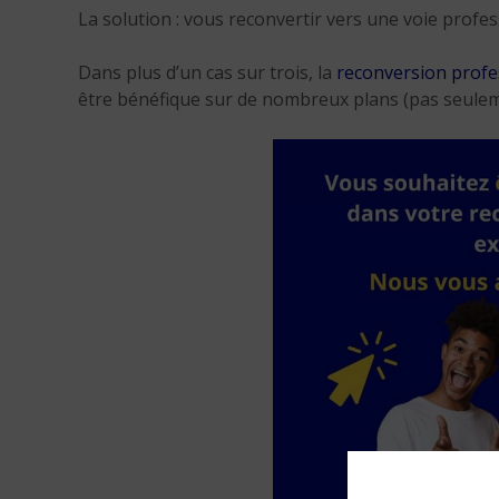
La solution : vous reconvertir vers une voie profes
Dans plus d’un cas sur trois, la
reconversion profe
être bénéfique sur de nombreux plans (pas seuleme