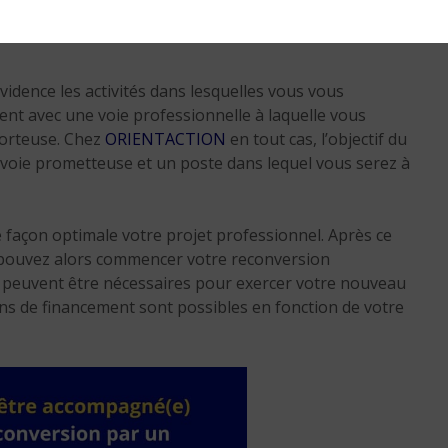
és, en lien parfois avec vos centres d’intérêt, vos
idence les activités dans lesquelles vous vous
ent avec une voie professionnelle à laquelle vous
porteuse. Chez
ORIENTACTION
en tout cas, l’objectif du
 voie prometteuse et un poste dans lequel vous serez à
 façon optimale votre projet professionnel. Après ce
us pouvez alors commencer votre reconversion
peuvent être nécessaires pour exercer votre nouveau
ns de financement sont possibles en fonction de votre