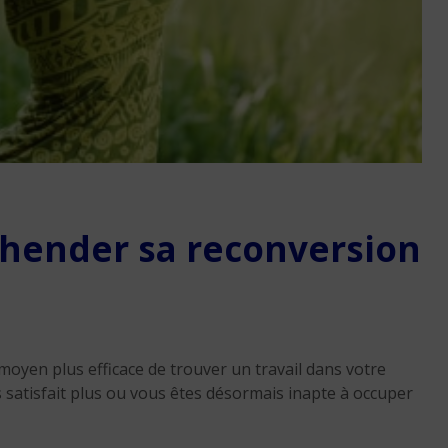
Réussir sa reconversio
Martinique
hender sa reconversion
9 min. de lecture
oyen plus efficace de trouver un travail dans votre
 satisfait plus ou vous êtes désormais inapte à occuper