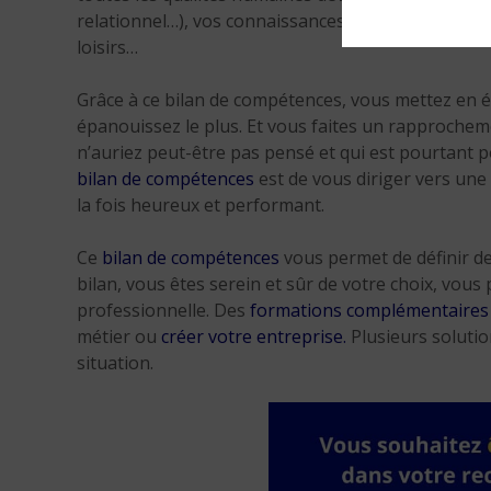
relationnel…), vos connaissances et vos talents cach
loisirs…
Grâce à ce bilan de compétences, vous mettez en év
épanouissez le plus. Et vous faites un rapprochem
n’auriez peut-être pas pensé et qui est pourtant 
bilan de compétences
est de vous diriger vers une
la fois heureux et performant.
Ce
bilan de compétences
vous permet de définir de
bilan, vous êtes serein et sûr de votre choix, vo
professionnelle. Des
formations complémentaires
métier ou
créer votre entreprise
.
Plusieurs solutio
situation.