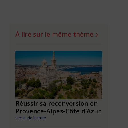
À lire sur le même thème
n en
Réussir sa reconversion en
Réussir 
Provence-Alpes-Côte d’Azur
Nouvell
9 min. de lecture
9 min. de lect