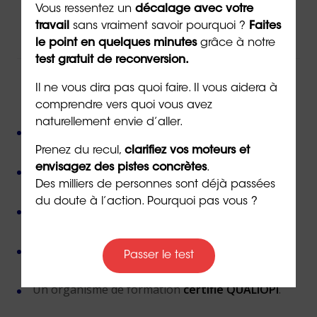
Par téléphone au
02 43 72 25 88
Vous ressentez un
décalage avec votre
Ou par email à l’adresse
info@orientaction.com
travail
sans vraiment savoir pourquoi ?
Faites
le point en quelques minutes
grâce à notre
test gratuit de reconversion.
Il ne vous dira pas quoi faire. Il vous aidera à
ORIENTACTION c'est :
comprendre vers quoi vous avez
naturellement envie d’aller.
Plus de 800 consultant(e)s expérimenté(e)s
présent(e)s partout en France,
Prenez du recul,
clarifiez vos moteurs et
envisagez des pistes concrètes
.
Près de 50 000 personnes accompagnées
depuis
Des milliers de personnes sont déjà passées
sa création,
du doute à l’action. Pourquoi pas vous ?
Des valeurs humanistes de
bienveillance
et de
non-jugement
,
Une méthode créée par
un docteur en
Passer le test
psychologie
,
Un organisme de formation
certifié QUALIOPI
.