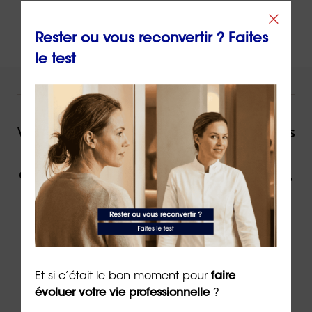
Rester ou vous reconvertir ? Faites
le test
NOUS VOUS ACCOMPAGNONS !
Vous souhaitez être accompagné(e) dans
votre reconversion ou dans votre
évolution professionnelle par un expert,
contactez ORIENTACTION.
Contacter un(e) conseiller(ère)
Et si c’était le bon moment pour
faire
évoluer votre vie professionnelle
?
Via
le formulaire de contact
en ligne