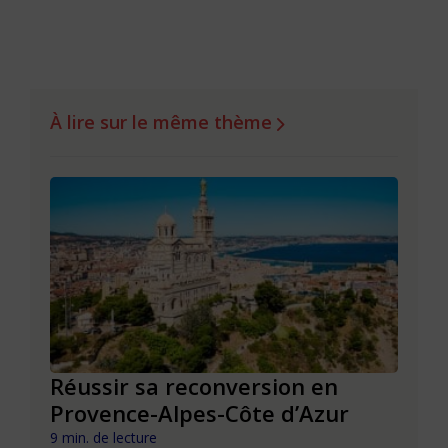
À lire sur le même thème
Réussir sa reconversion en
Réus
Provence-Alpes-Côte d’Azur
de l
9 min. de lecture
9 min. 