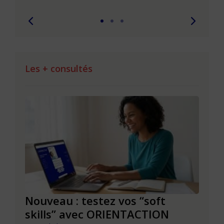
Les + consultés
le à
Nouveau : testez vos “soft
Se r
t que
skills” avec ORIENTACTION
burn