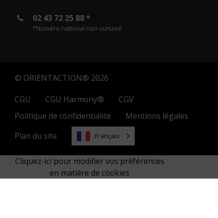
02 43 72 25 88 *
*Numéro national non surtaxé
© ORIENTACTION® 2026
CGU
CGU Harmony®
CGV
Politique de confidentialité
Mentions légales
Plan du site
Français
Cliquez-ici pour modifier vos préférences
en matière de cookies