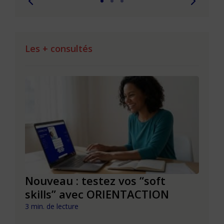
Les + consultés
le à
Nouveau : testez vos “soft
Se r
t que
skills” avec ORIENTACTION
burn
com
3 min. de lecture
peut