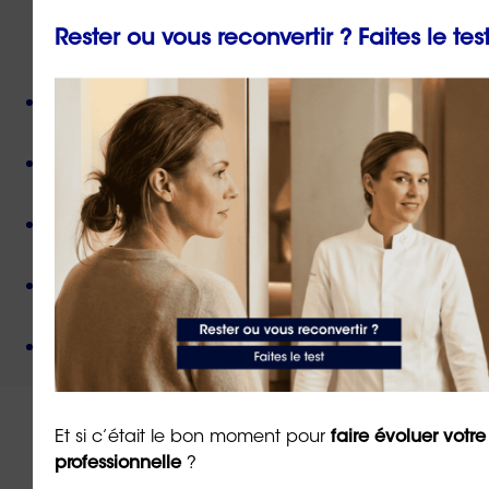
Rester ou vous reconvertir ? Faites le tes
ORIENTACTION c'est :
Plus de 800 consultant(e)s expérimenté(e)s
présent(e)s partout en France,
Près de 50 000 personnes accompagnées
depuis
sa création,
Des valeurs humanistes de
bienveillance
et de
non-jugement
,
Une méthode créée par
un docteur en
psychologie
,
Un organisme de formation
certifié QUALIOPI
.
Et si c’était le bon moment pour
faire évoluer votre
professionnelle
?