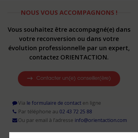
NOUS VOUS ACCOMPAGNONS !
Vous souhaitez être accompagné(e) dans
votre reconversion ou dans votre
évolution professionnelle par un expert,
contactez ORIENTACTION.
Contacter un(e) conseiller(ère)
Via
le formulaire de contact
en ligne
Par téléphone au
02 43 72 25 88
Ou par email à l’adresse
info@orientaction.com