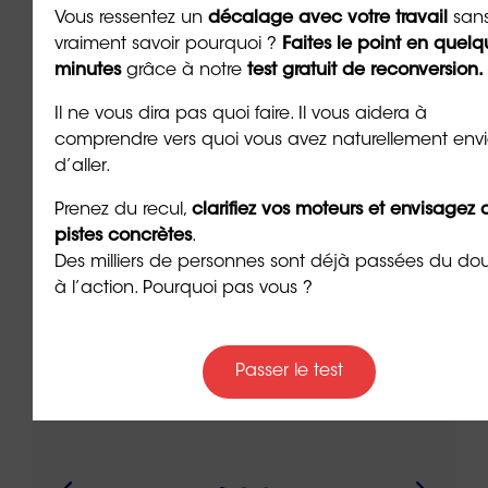
Vous ressentez un
décalage avec votre travail
san
À lire sur le même thème
vraiment savoir pourquoi ?
Faites le point en quelq
minutes
grâce à notre
test gratuit de reconversion.
Il ne vous dira pas quoi faire. Il vous aidera à
comprendre vers quoi vous avez naturellement env
d’aller.
Prenez du recul,
clarifiez vos moteurs et envisagez 
pistes concrètes
.
Des milliers de personnes sont déjà passées du do
à l’action. Pourquoi pas vous ?
nvite
Managers épuisés : quand le
Le m
rte
leadership devient un sport
com
d’endurance
hum
Passer le test
auto
7 min. de lecture
7 min. 