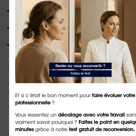
sa création,
Des valeurs humanistes de
bienveillance
et de
non-jugement
,
Une méthode créée par
un docteur en
psychologie
,
Un organisme de formation
certifié QUALIOPI
.
À lire sur le même thème
Et si c’était le bon moment pour
faire évoluer votre
professionnelle
?
Vous ressentez un
décalage avec votre travail
san
vraiment savoir pourquoi ?
Faites le point en quelq
minutes
grâce à notre
test gratuit de reconversion.