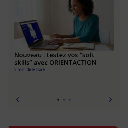
le à
Nouveau : testez vos “soft
Se r
t que
skills” avec ORIENTACTION
burn
com
3 min. de lecture
peut
6 min. 