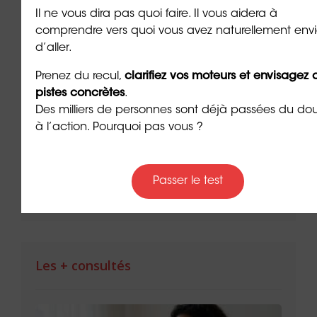
Il ne vous dira pas quoi faire. Il vous aidera à
comprendre vers quoi vous avez naturellement env
d’aller.
Prenez du recul,
clarifiez vos moteurs et envisagez 
nvite
Managers épuisés : quand le
Le m
pistes concrètes
.
rte
leadership devient un sport
com
Des milliers de personnes sont déjà passées du do
d’endurance
hum
à l’action. Pourquoi pas vous ?
auto
7 min. de lecture
7 min. 
Passer le test
Les + consultés