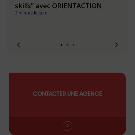
t que
skills” avec ORIENTACTION
burn
com
3 min. de lecture
peut
6 min. 
CONTACTER UNE AGENCE