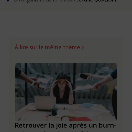
À lire sur le même thème
ue
Retrouver la joie après un burn-
La j