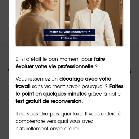
coacher
NOUS VOUS ACCOMPAGNONS !
Et si c’était le bon moment pour
faire
évoluer votre vie professionnelle
?
Vous souhaitez être accompagné(e) dans
votre reconversion ou dans votre
Vous ressentez un
décalage avec votre
travail
sans vraiment savoir pourquoi ?
Faites
évolution professionnelle par un expert,
le point en quelques minutes
grâce à notre
contactez ORIENTACTION.
test gratuit de reconversion.
Il ne vous dira pas quoi faire. Il vous aidera à
Contacter un(e) conseiller(ère)
comprendre vers quoi vous avez
naturellement envie d’aller.