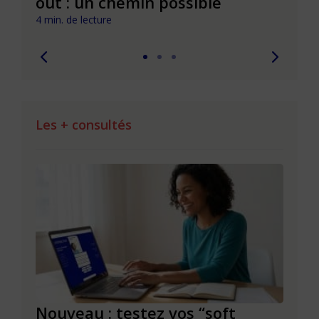
out : un chemin possible
cult
4 min. de lecture
3 min. 
Les + consultés
le à
Nouveau : testez vos “soft
Se r