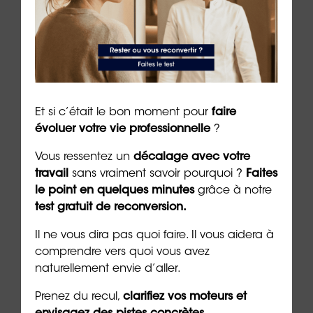
👉
Cliquez ici pour engager un
bilan de
compétences
avec ORIENTACTION
Auteur :
Dr Emeric Lebreton
, cofondateur et
dirigeant du groupe ORIENTACTION (01/07/2024)
Et si c’était le bon moment pour
faire
***
évoluer votre vie professionnelle
?
Vous ressentez un
décalage avec votre
➡️
Passez gratuitement le test : « explorez
travail
sans vraiment savoir pourquoi ?
Faites
votre
ombre jungienne
»
le point en quelques minutes
grâce à notre
test gratuit de reconversion.
➡️
Découvrez notre formation : découvrir son
Ikigai
pour tracer son chemin de vie
Il ne vous dira pas quoi faire. Il vous aidera à
comprendre vers quoi vous avez
➡️
Découvrez le
Shadow Work Journal
, le livre
naturellement envie d’aller.
destiné à explorer votre part d’
ombre
Prenez du recul,
clarifiez vos moteurs et