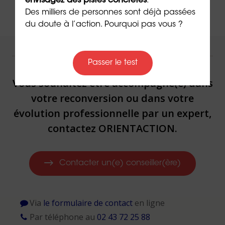
envisagez des pistes concrètes
.
Des milliers de personnes sont déjà passées
du doute à l’action. Pourquoi pas vous ?
NOUS VOUS ACCOMPAGNONS !
Passer le test
Vous souhaitez être accompagné(e) dans
votre reconversion ou dans votre
évolution professionnelle par un expert,
contactez ORIENTACTION.
Contacter un(e) conseiller(ère)
Via
le formulaire de contact
en ligne
Par téléphone au
02 43 72 25 88