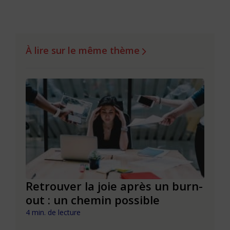
À lire sur le même thème
ue
Retrouver la joie après un burn-
La j
out : un chemin possible
cult
4 min. de lecture
3 min. 