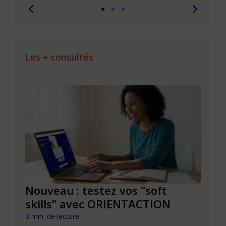
Les + consultés
le à
Nouveau : testez vos “soft
Se r
t que
skills” avec ORIENTACTION
burn
com
3 min. de lecture