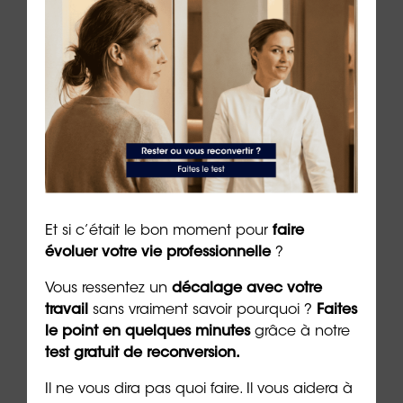
👉
Demandez un 1er rendez-vous gratuit et
sans engagement pour être accompagné(e)
Et si c’était le bon moment pour
faire
dans votre
reconversion
évoluer votre vie professionnelle
?
Vous ressentez un
décalage avec votre
Auteur :
Dr Emeric Lebreton
, cofondateur et
travail
sans vraiment savoir pourquoi ?
Faites
dirigeant du groupe ORIENTACTION (27/06/2024)
le point en quelques minutes
grâce à notre
test gratuit de reconversion.
***
Il ne vous dira pas quoi faire. Il vous aidera à