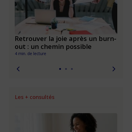
ue
Retrouver la joie après un burn-
La j
out : un chemin possible
cult
4 min. de lecture
3 min. 
Les + consultés