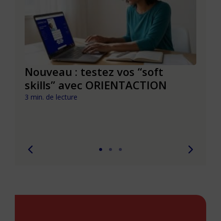
le à
Nouveau : testez vos “soft
Se r
t que
skills” avec ORIENTACTION
burn
com
3 min. de lecture
peut
6 min. 