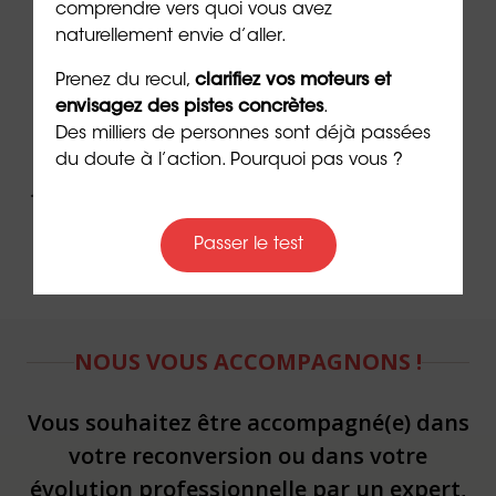
➡️
En savoir plus sur le
bilan de
comprendre vers quoi vous avez
compétences
comme outil de reconversion
naturellement envie d’aller.
➡️
Découvrez les 5 raisons de faire un
bilan de
Prenez du recul,
clarifiez vos moteurs et
compétences
avec ORIENTACTION en vidéo
envisagez des pistes concrètes
.
Des milliers de personnes sont déjà passées
➡️
Procurez-vous le livre
Un été avec MOI
: le vrai
du doute à l’action. Pourquoi pas vous ?
journal intime
Passer le test
NOUS VOUS ACCOMPAGNONS !
Vous souhaitez être accompagné(e) dans
votre reconversion ou dans votre
évolution professionnelle par un expert,