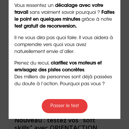
4 min. de lecture
3 min. 
Vous ressentez un
décalage avec votre
travail
sans vraiment savoir pourquoi ?
Faites
le point en quelques minutes
grâce à notre
test gratuit de reconversion.
Il ne vous dira pas quoi faire. Il vous aidera à
Les + consultés
comprendre vers quoi vous avez
naturellement envie d’aller.
Prenez du recul,
clarifiez vos moteurs et
envisagez des pistes concrètes
.
Des milliers de personnes sont déjà passées
du doute à l’action. Pourquoi pas vous ?
Passer le test
le à
Nouveau : testez vos “soft
Se r
t que
skills” avec ORIENTACTION
burn