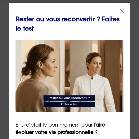
Rester ou vous reconvertir ? Faites
le test
À lire sur le même thème
ue
Retrouver la joie après un burn-
La j
Et si c’était le bon moment pour
faire
out : un chemin possible
cult
évoluer votre vie professionnelle
?