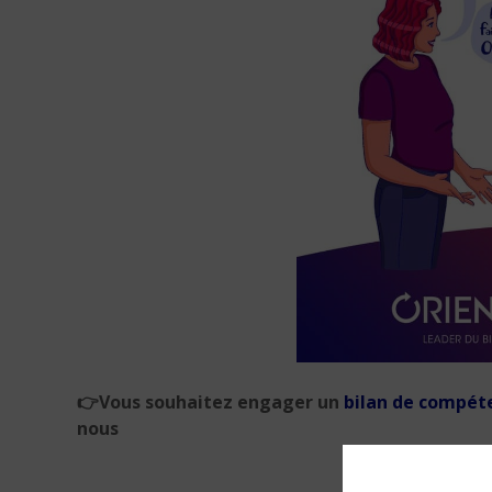
👉
Vous souhaitez engager un
bilan de compét
nous