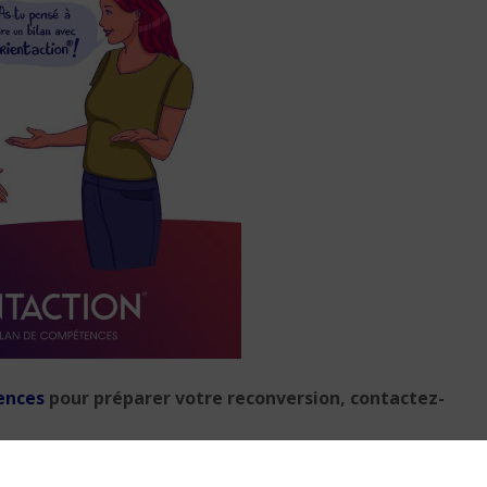
Après le burn-out, le «
bore-out » et le « brow
out », voici l’ère du « bl
out »
8 min. de lecture
ences
pour préparer votre reconversion, contactez-