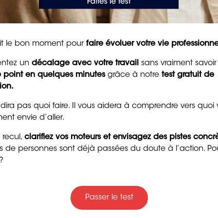
 reconversion
50 messages
d’encouragement puis
tait le bon moment pour
faire évoluer votre vie professionne
ces
est qu’il aide à clarifier vos objectifs professionnels.
pour raviver la motivat
essent réellement ? En répondant à ces questions, vous
entez un
décalage avec votre travail
sans vraiment savoir
et la confiance
ers qui correspondent à vos aspirations et à vos
le point en quelques minutes
grâce à notre
test gratuit de
8 min. de lecture
ion.
 projet professionnel qui vous mènera vers une
 dira pas quoi faire. Il vous aidera à comprendre vers quoi
xpert certifié du groupe ORIENTACTION et outillé
ent envie d’aller.
ieurs milliers de bénéficiaires, vous bénéficierez d’une
 recul,
clarifiez vos moteurs et envisagez des pistes concr
de
reconversion
cohérent et réalisable.
ers de personnes sont déjà passées du doute à l’action. Po
?
tre approche de la reconversion en une aventure
Trente messages drôle
Passer le test
gentils pour souhaiter