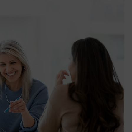
ctez-
Trouver
us
une
agence
sous 24h
Le retour du collectif :
l’individualisme, les sal
redécouvrent la force 
nous »
7 min. de lecture