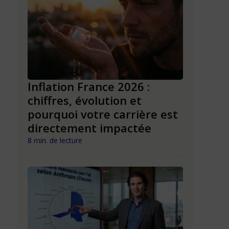
“Rallume
t du
Inflation France 2026 :
rupture 
ture
chiffres, évolution et
trouver 
pourquoi votre carrière est
Lebreto
directement impactée
6 min. de lect
8 min. de lecture