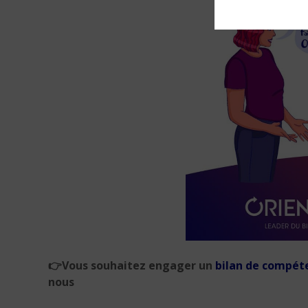
👉
Vous souhaitez engager un
bilan de compét
nous