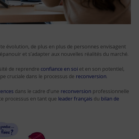
e évolution, de plus en plus de personnes envisagent
Les métiers du social e
panouir et s’adapter aux nouvelles réalités du marché.
soin au bord de la rup
sité de reprendre
confiance en soi
8 min. de lecture
et en son potentiel,
pe cruciale dans le processus de
reconversion
.
tences
dans le cadre d’une
reconversion
professionnelle
ce processus en tant que
leader français
du
bilan de