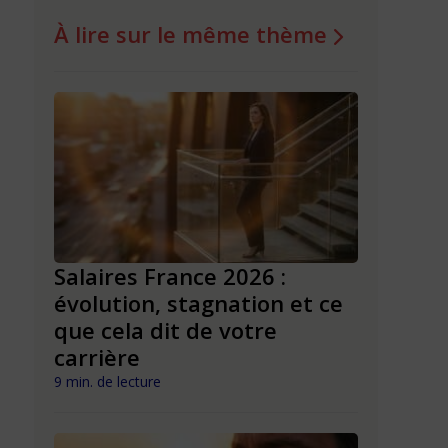
À lire sur le même thème
 après
Salaires France 2026 :
Augment
ariés
évolution, stagnation et ce
charge d
du «
que cela dit de votre
2026 : ce
carrière
5 min. de lect
9 min. de lecture