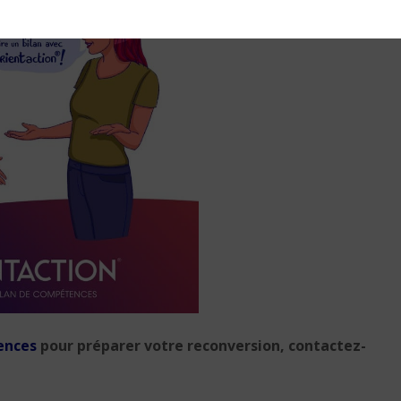
bon anniversaire
4 min. de lecture
ences
pour préparer votre reconversion, contactez-