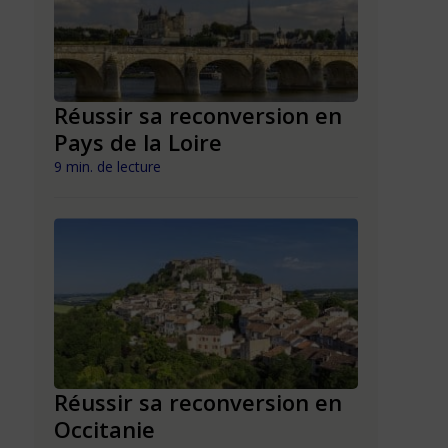
n en
Réussir sa reconversion en
Réussir 
Pays de la Loire
Mayott
9 min. de lecture
9 min. de lect
n en
Réussir sa reconversion en
Réussir 
Occitanie
La Réun