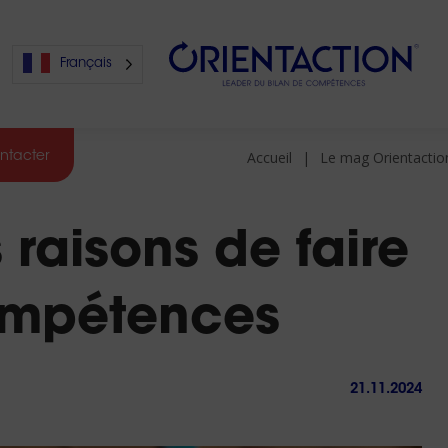
Français
Accueil
Le mag Orientactio
ntacter
s
 raisons de faire
s
ompétences
21.11.2024