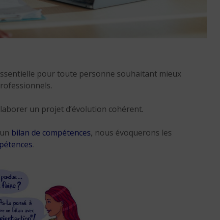
Réussir sa reconversio
Martinique
ssentielle pour toute personne souhaitant mieux
9 min. de lecture
professionnels.
laborer un projet d’évolution cohérent.
 un
bilan de compétences
, nous évoquerons les
mpétences
.
Réussir sa reconversio
Guadeloupe