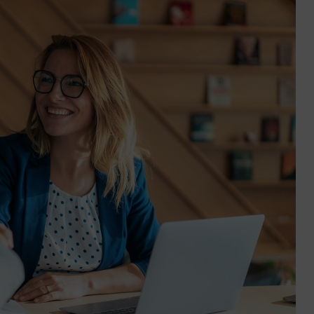
ctez-
Trouver
us
une
agence
sous 24h
Réussir sa reconversio
Guyane
9 min. de lecture