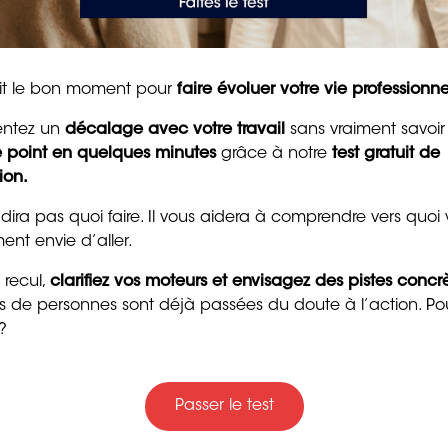
 compétences permet
les opportunités
tait le bon moment pour
faire évoluer votre vie professionne
entez un
décalage avec votre travail
sans vraiment savoir
le point en quelques minutes
grâce à notre
test gratuit de
 nouvelles perspectives professionnelles. Vous
ion.
vous n’aviez pas pensé auparavant. Cela peut élargir
Trente messages drôle
tions que vous n’auriez jamais envisagées.
 dira pas quoi faire. Il vous aidera à comprendre vers quoi
gentils pour souhaiter
ent envie d’aller.
bon anniversaire
 recul,
clarifiez vos moteurs et envisagez des pistes concr
4 min. de lecture
 compétences permet de
ers de personnes sont déjà passées du doute à l’action. Po
?
on ?
Passer le test
le
, faire un
bilan de compétences
est une étape