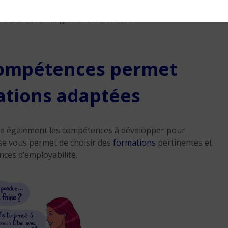
de votre transition, d’évaluer la faisabilité de votre
éussir votre changement de carrière.
 compétences permet
ations adaptées
ifie également les compétences à développer pour
yse vous permet de choisir des
formations
pertinentes et
nces d’employabilité.