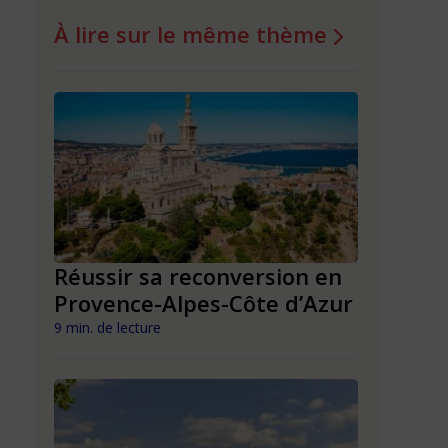
À lire sur le même thème
n en
Réussir sa reconversion en
Réussir 
Provence-Alpes-Côte d’Azur
Nouvell
9 min. de lecture
9 min. de lect