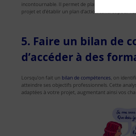
incontournable. Il permet de planifier chaque phase 
projet et d’établir un plan d’action concret pour r
5. Faire un bilan de
d’accéder à des form
Lorsqu’on fait un
bilan de compétences
, on ident
atteindre ses objectifs professionnels. Cette anal
adaptées à votre projet, augmentant ainsi vos cha