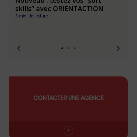
t que
skills” avec ORIENTACTION
burn
com
3 min. de lecture
peut
6 min. 
CONTACTER UNE AGENCE