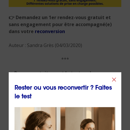
👉 Demandez un 1er rendez-vous gratuit et
sans engagement pour être accompagné(e)
dans votre
reconversion
Auteur : Sandra Grès (04/03/2020)
***
➡️ Passez gratuitement le test : « devez-vous
faire une
reconversion professionnelle
? »
Rester ou vous reconvertir ? Faites
➡️
En savoir plus sur le
bilan de
le test
compétences
comme outil de reconversion
➡️
Découvrez notre formation : « Utiliser l’
IA
générative
pour rédiger ses écrits
professionnels »