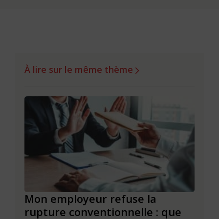
À lire sur le même thème
de
Mon employeur refuse la
Réus
rupture conventionnelle : que
conv