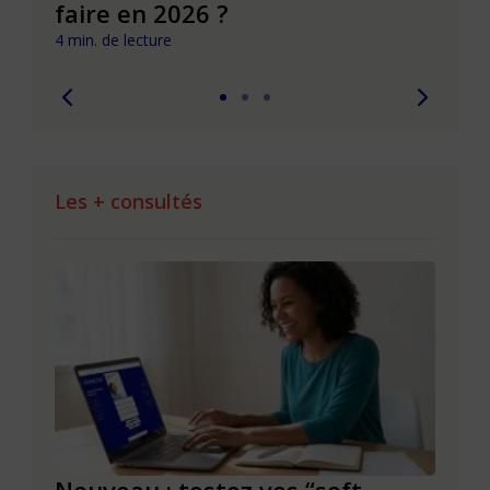
faire en 2026 ?
pièg
4 min. de lecture
4 min. 
Les + consultés
le à
Nouveau : testez vos “soft
Se r