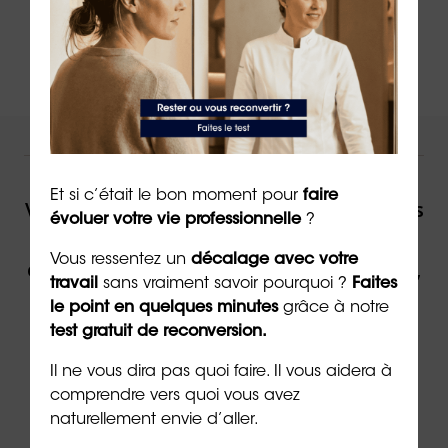
NOUS VOUS ACCOMPAGNONS !
Et si c’était le bon moment pour
faire
Vous souhaitez être accompagné(e) dans
évoluer votre vie professionnelle
?
votre reconversion ou dans votre
Vous ressentez un
décalage avec votre
évolution professionnelle par un expert,
travail
sans vraiment savoir pourquoi ?
Faites
contactez ORIENTACTION.
le point en quelques minutes
grâce à notre
test gratuit de reconversion.
Contacter un(e) conseiller(ère)
Il ne vous dira pas quoi faire. Il vous aidera à
comprendre vers quoi vous avez
naturellement envie d’aller.