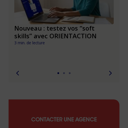
le à
Nouveau : testez vos “soft
Se r
t que
skills” avec ORIENTACTION
burn
com
3 min. de lecture
peut
6 min. 
CONTACTER UNE AGENCE