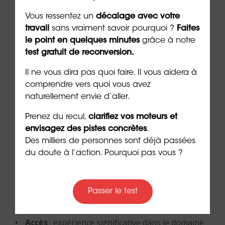
Accès
: poste souvent accessible sans expérience
Vous ressentez un
décalage avec votre
préalable, idéal pour débuter dans le secteur.
travail
sans vraiment savoir pourquoi ?
Faites
le point en quelques minutes
grâce à notre
Sommelier/ Sommelière
test gratuit de reconversion.
Formation
: formations spécialisées en
Il ne vous dira pas quoi faire. Il vous aidera à
sommellerie, souvent proposées par des écoles
comprendre vers quoi vous avez
hôtelières ou de vin.
naturellement envie d’aller.
Accès
: nécessite une connaissance approfondie
Prenez du recul,
clarifiez vos moteurs et
des vins, souvent acquise par l’expérience et des
envisagez des pistes concrètes
.
formations complémentaires.
Des milliers de personnes sont déjà passées
du doute à l’action. Pourquoi pas vous ?
Gérant de restaurant / Gérante de restaurant
Formation
: BTS/DUT en hôtellerie-
Passer le test
restauration, éventuellement complété par un
diplôme en gestion d’entreprise.
Accès
: expérience significative dans le domaine