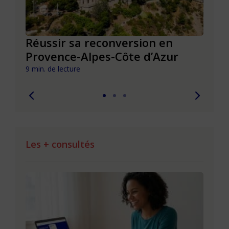
Réussir sa reconversion en
Réus
Provence-Alpes-Côte d’Azur
de l
9 min. de lecture
9 min. 
Les + consultés