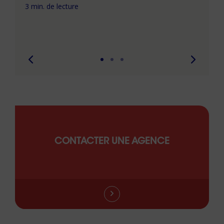
com
3 min. de lecture
peut
6 min. 
CONTACTER UNE AGENCE