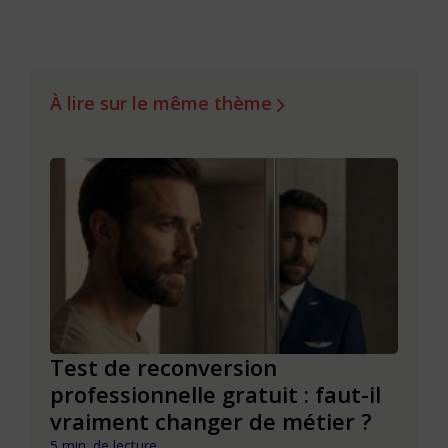
À lire sur le même thème
es
Test de reconversion
Test
professionnelle gratuit : faut-il
éval
vraiment changer de métier ?
com
5 min. de lecture
8 min. 