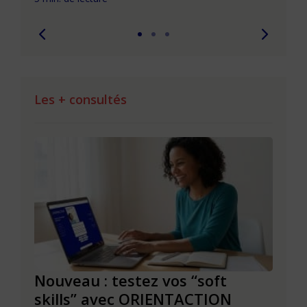
Les + consultés
le à
Nouveau : testez vos “soft
Se r
t que
skills” avec ORIENTACTION
burn