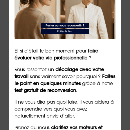
poser les bonnes questions : suis-je armé pour
affronter les défis professionnels de demain ? Mes
compétences techniques suffisent-elles ou dois-je
aussi valoriser mes qualités humaines ?
Grâce au test
Harmony
et au
Certificat 16 Soft Skills
d’ORIENTACTION, chacun peut désormais mettre
Et si c’était le bon moment pour
faire
en avant ses aptitudes comportementales avec
évoluer votre vie professionnelle
?
autant de légitimité qu’un diplôme technique. Dans
un marché de l’emploi de plus en plus exigeant,
Vous ressentez un
décalage avec votre
c’est ce mélange d’expertise et de qualités
travail
sans vraiment savoir pourquoi ?
Faites
humaines qui fera la différence.
le point en quelques minutes
grâce à notre
test gratuit de reconversion.
Miser sur ses soft skills, c’est investir dans des
atouts durables, transversaux et universels. Et
Il ne vous dira pas quoi faire. Il vous aidera à
avec ORIENTACTION, vous pouvez les transformer
comprendre vers quoi vous avez
en un véritable levier de réussite pour 2025 et au-
naturellement envie d’aller.
delà.
Prenez du recul,
clarifiez vos moteurs et