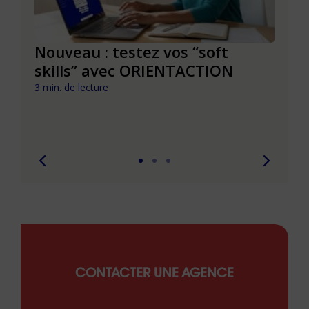
le à
Nouveau : testez vos “soft
Se r
t que
skills” avec ORIENTACTION
burn
com
3 min. de lecture
peut
6 min. 
CONTACTER UNE AGENCE