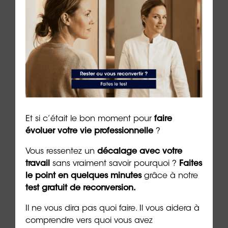
Conclusion
Les soft skills sont devenues un enjeu stratégique
pour les entreprises.
Elles permettent d’anticiper la performance, de
Et si c’était le bon moment pour
faire
sécuriser les recrutements et d’accompagner les
évoluer votre vie professionnelle
?
évolutions professionnelles.
Vous ressentez un
décalage avec votre
Dans un monde du travail en mutation, elles
travail
sans vraiment savoir pourquoi ?
Faites
constituent un levier essentiel pour se démarquer
le point en quelques minutes
grâce à notre
et construire une trajectoire durable.
test gratuit de reconversion.
Il ne vous dira pas quoi faire. Il vous aidera à
Auteur
:
Dr Emeric Lebreton
, docteur en
comprendre vers quoi vous avez
psychologie, écrivain et PDG du groupe