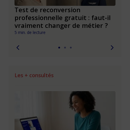
es
Test de reconversion
Test
professionnelle gratuit : faut-il
éval
vraiment changer de métier ?
com
5 min. de lecture
8 min. 
Les + consultés