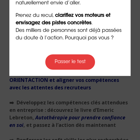
naturellement envie d’aller.
ORIENTACTION.
Prenez du recul,
clarifiez vos moteurs et
envisagez des pistes concrètes
.
Des milliers de personnes sont déjà passées
***
du doute à l’action. Pourquoi pas vous ?
Passer le test
➡️
Passez à l’étape suivante :
cliquez ici pour
engager un bilan de compétences méthode
ORIENTACTION et aligner vos compétences
avec les attentes des recruteurs
➡️ Développez les compétences clés attendues
en entreprise : découvrez le livre d’Emeric
Lebreton,
Autothérapie pour prendre confiance
en soi
, et passez à l’action dès maintenant
➡️ Renforcez les soft skills les plus recherchées