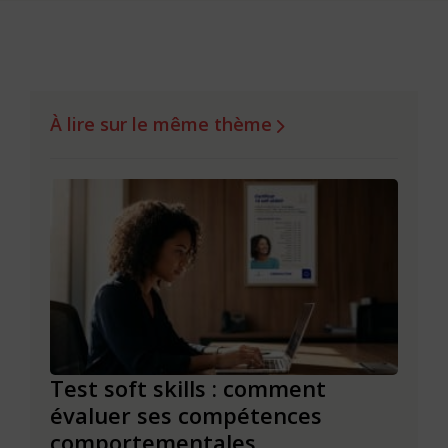
À lire sur le même thème
ills
Test soft skills : comment
Les 
n
évaluer ses compétences
pou
comportementales
7 min. 