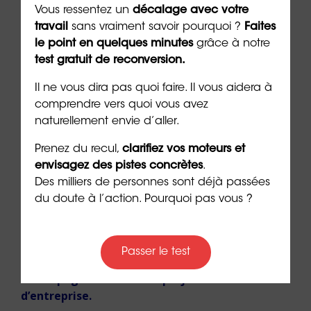
***
Vous ressentez un
décalage avec votre
travail
sans vraiment savoir pourquoi ?
Faites
le point en quelques minutes
grâce à notre
test gratuit de reconversion.
➡️ Vous souhaitez être accompagné(e) pour
Il ne vous dira pas quoi faire. Il vous aidera à
clarifier votre projet et construire une
comprendre vers quoi vous avez
évolution professionnelle solide ?
Découvrez
naturellement envie d’aller.
notre bilan de compétences.
Prenez du recul,
clarifiez vos moteurs et
➡️ Vous voulez faire reconnaître officiellement
envisagez des pistes concrètes
.
votre expérience et obtenir un diplôme ou une
Des milliers de personnes sont déjà passées
certification ?
Explorez les possibilités offertes
du doute à l’action. Pourquoi pas vous ?
par la VAE.
➡️ Vous envisagez de changer de voie en créant
Passer le test
votre propre activité ?
Faites-vous
accompagner dans votre projet de création
d’entreprise.