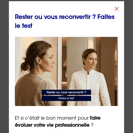
À quel moment faut-il envisager une
reconversion ?
Rester ou vous reconvertir ? Faites
le test
Lorsque la perte de sens, la stagnation ou le
décalage avec ses besoins devient durable.
Peut-on faire ce test à 30, 40 ou 50 ans ?
Oui. Il s’adresse à toute personne qui s’interroge
sur son avenir professionnel, quel que soit son âge
ou son parcours.
Auteur
:
Dr Emeric Lebreton
, docteur en
psychologie, écrivain et PDG du groupe
ORIENTACTION
Et si c’était le bon moment pour
faire
évoluer votre vie professionnelle
?