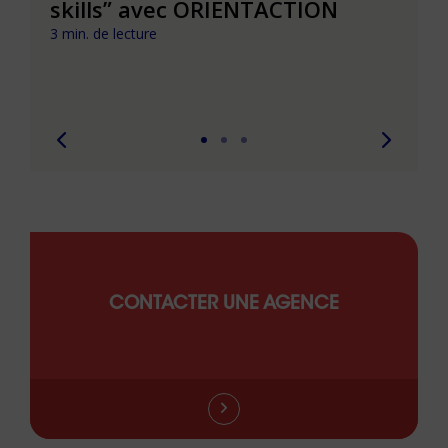
t que
skills” avec ORIENTACTION
burn
com
3 min. de lecture
peut
6 min. 
CONTACTER UNE AGENCE