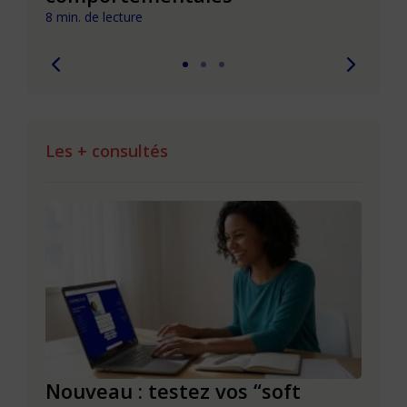
8 min. de lecture
Les + consultés
le à
Nouveau : testez vos “soft
Se r