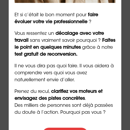
Et si c’était le bon moment pour
faire
évoluer votre vie professionnelle
?
nvite
Managers épuisés : quand le
Le m
rte
leadership devient un sport
com
Vous ressentez un
décalage avec votre
d’endurance
hum
travail
sans vraiment savoir pourquoi ?
Faites
le point en quelques minutes
grâce à notre
auto
7 min. de lecture
test gratuit de reconversion.
7 min. 
Il ne vous dira pas quoi faire. Il vous aidera à
comprendre vers quoi vous avez
naturellement envie d’aller.
Prenez du recul,
clarifiez vos moteurs et
Les + consultés
envisagez des pistes concrètes
.
Des milliers de personnes sont déjà passées
du doute à l’action. Pourquoi pas vous ?