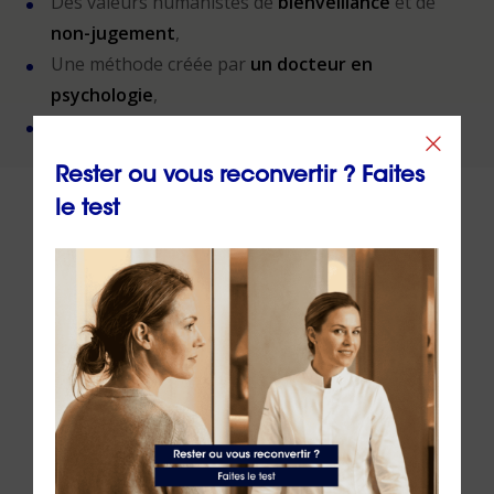
Des valeurs humanistes de
bienveillance
et de
non-jugement
,
Une méthode créée par
un docteur en
psychologie
,
Un organisme de formation
certifié QUALIOPI
.
Rester ou vous reconvertir ? Faites
le test
À lire sur le même thème