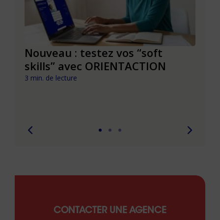
le à
Nouveau : testez vos “soft
Se r
t que
skills” avec ORIENTACTION
burn
com
3 min. de lecture
peut
6 min. 
CONTACTER UNE AGENCE