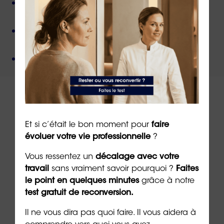
Des valeurs humanistes de
bienveillance
et de
non-jugement
,
Une méthode créée par
un docteur en
psychologie
,
Un organisme de formation
certifié QUALIOPI
.
Et si c’était le bon moment pour
faire
À lire sur le même thème
évoluer votre vie professionnelle
?
Vous ressentez un
décalage avec votre
travail
sans vraiment savoir pourquoi ?
Faites
le point en quelques minutes
grâce à notre
test gratuit de reconversion.
Il ne vous dira pas quoi faire. Il vous aidera à