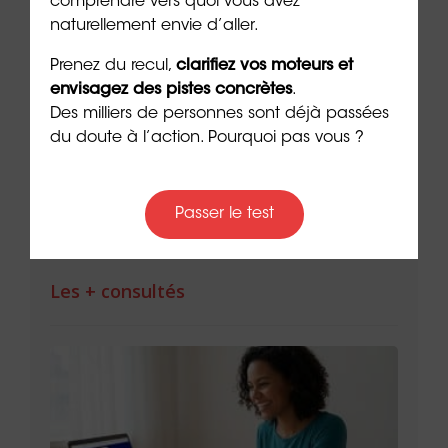
comprendre vers quoi vous avez
naturellement envie d’aller.
Prenez du recul,
clarifiez vos moteurs et
Réussir sa reconversion en
Réus
envisagez des pistes concrètes
.
Provence-Alpes-Côte d’Azur
de l
Des milliers de personnes sont déjà passées
du doute à l’action. Pourquoi pas vous ?
9 min. de lecture
9 min. 
Passer le test
Les + consultés