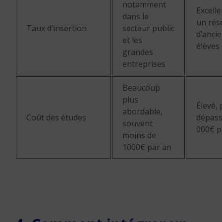
notamment
Excelle
dans le
un rés
Taux d’insertion
secteur public
d’anci
et les
élèves
grandes
entreprises
Beaucoup
plus
Élevé,
abordable,
Coût des études
dépass
souvent
000€ p
moins de
1000€ par an