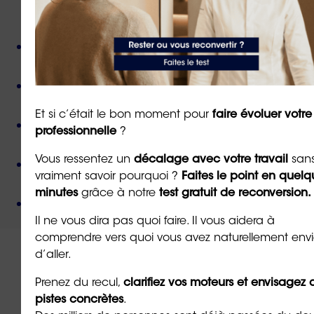
ORIENTACTION c'est :
Plus de 800 consultant(e)s expérimenté(e)s
présent(e)s partout en France,
Près de 50 000 personnes accompagnées
depuis
sa création,
Et si c’était le bon moment pour
faire évoluer votre
Des valeurs humanistes de
bienveillance
et de
professionnelle
?
non-jugement
,
Vous ressentez un
décalage avec votre travail
san
Une méthode créée par
un docteur en
vraiment savoir pourquoi ?
Faites le point en quelq
psychologie
,
minutes
grâce à notre
test gratuit de reconversion.
Un organisme de formation
certifié QUALIOPI
.
Il ne vous dira pas quoi faire. Il vous aidera à
comprendre vers quoi vous avez naturellement env
d’aller.
Prenez du recul,
clarifiez vos moteurs et envisagez 
pistes concrètes
.