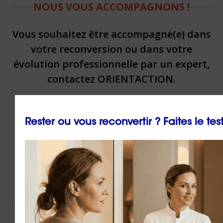
NOUS VOUS ACCOMPAGNONS !
Vous souhaitez être accompagné(e) dans
votre reconversion ou dans votre
évolution professionnelle par un expert,
contactez ORIENTACTION.
Contacter un(e) conseiller(ère)
Rester ou vous reconvertir ? Faites le tes
Via
le formulaire de contact
en ligne
Par téléphone au
02 43 72 25 88
Ou par email à l’adresse
info@orientaction.com