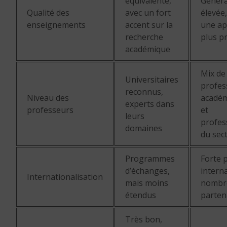
équivalente,
Génér
Qualité des
avec un fort
élevée,
enseignements
accent sur la
une a
recherche
plus p
académique
Mix de
Universitaires
profes
reconnus,
Niveau des
acadé
experts dans
professeurs
et
leurs
profes
domaines
du sec
Programmes
Forte 
d’échanges,
interna
Internationalisation
mais moins
nombr
étendus
parten
Très bon,