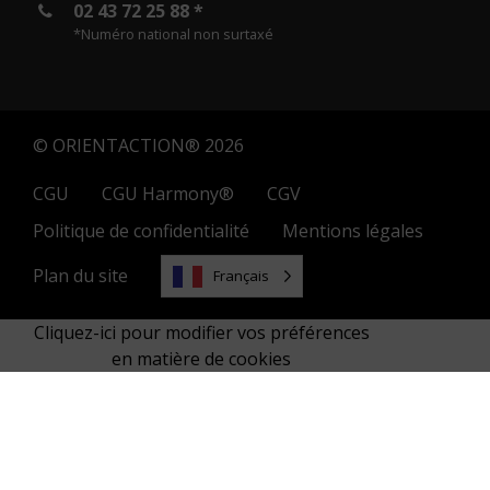
02 43 72 25 88 *
*Numéro national non surtaxé
© ORIENTACTION® 2026
CGU
CGU Harmony®
CGV
Politique de confidentialité
Mentions légales
Plan du site
Français
Cliquez-ici pour modifier vos préférences
en matière de cookies