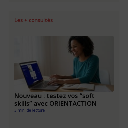
Les + consultés
le à
Nouveau : testez vos “soft
Se r
t que
skills” avec ORIENTACTION
burn
com
3 min. de lecture
peut
6 min. 