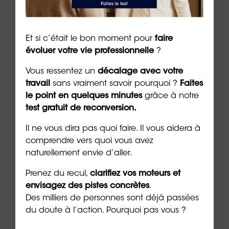
Et si c’était le bon moment pour
faire
évoluer votre vie professionnelle
?
nvite
Managers épuisés : quand le
Le m
Vous ressentez un
décalage avec votre
rte
leadership devient un sport
com
travail
sans vraiment savoir pourquoi ?
Faites
d’endurance
hum
le point en quelques minutes
grâce à notre
test gratuit de reconversion.
auto
7 min. de lecture
7 min. 
Il ne vous dira pas quoi faire. Il vous aidera à
comprendre vers quoi vous avez
naturellement envie d’aller.
Prenez du recul,
clarifiez vos moteurs et
envisagez des pistes concrètes
.
Les + consultés
Des milliers de personnes sont déjà passées
du doute à l’action. Pourquoi pas vous ?