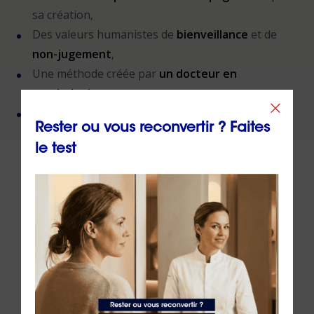
sa création,
Des valeurs humanistes de
bienveillance
et de
non-jugement
,
Une méthode créée par
un docteur en
psychologie
,
Un organisme de formation
certifié QUALIOPI
.
Rester ou vous reconvertir ? Faites
le test
À lire sur le même thème