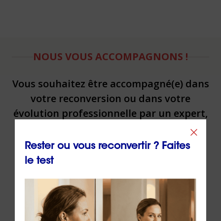
NOUS VOUS ACCOMPAGNONS !
Vous souhaitez être accompagné(e) dans
votre reconversion ou dans votre
évolution professionnelle par un expert,
contactez ORIENTACTION.
Rester ou vous reconvertir ? Faites
le test
Contacter un(e) conseiller(ère)
Via
le formulaire de contact
en ligne
Par téléphone au
02 43 72 25 88