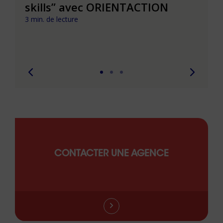
t que
skills” avec ORIENTACTION
burn
com
3 min. de lecture
peut
6 min. 
CONTACTER UNE AGENCE