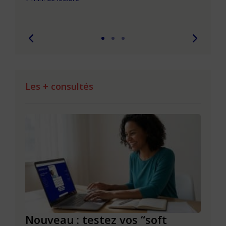
7 min. 
Les + consultés
le à
Nouveau : testez vos “soft
Se r