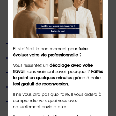
Ou par email à l’adresse
info@orientaction.com
ORIENTACTION c'est :
Plus de 800 consultant(e)s expérimenté(e)s
Et si c’était le bon moment pour
faire
présent(e)s partout en France,
évoluer votre vie professionnelle
?
Près de 50 000 personnes accompagnées
depuis
sa création,
Vous ressentez un
décalage avec votre
Des valeurs humanistes de
bienveillance
et de
travail
sans vraiment savoir pourquoi ?
Faites
le point en quelques minutes
grâce à notre
non-jugement
,
test gratuit de reconversion.
Une méthode créée par
un docteur en
psychologie
,
Il ne vous dira pas quoi faire. Il vous aidera à
Un organisme de formation
certifié QUALIOPI
.
comprendre vers quoi vous avez
naturellement envie d’aller.