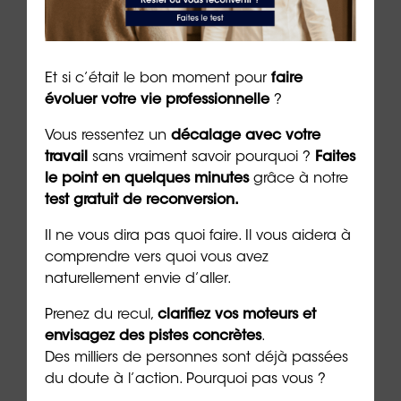
pleinement dans cette logique. En offrant à chaque
collaborateur l’opportunité de réfléchir à son
avenir et de se projeter, il devient un outil au
service non seulement du développement
Et si c’était le bon moment pour
faire
individuel, mais aussi de la cohésion et de la
évoluer votre vie professionnelle
?
performance collective.
Vous ressentez un
décalage avec votre
Managers, la rentrée 2025 est l’occasion de
travail
sans vraiment savoir pourquoi ?
Faites
transformer votre leadership en moteur durable
le point en quelques minutes
grâce à notre
d’engagement et de réussite.
test gratuit de reconversion.
Auteur
:
Dr Emeric Lebreton
, docteur en
Il ne vous dira pas quoi faire. Il vous aidera à
psychologie, écrivain et PDG du groupe
comprendre vers quoi vous avez
ORIENTACTION (04/09/2025)
naturellement envie d’aller.
Prenez du recul,
clarifiez vos moteurs et
***
envisagez des pistes concrètes
.
Des milliers de personnes sont déjà passées
➡️
Mieux manager, c’est d’abord mieux se
du doute à l’action. Pourquoi pas vous ?
connaître : passez le test « Quel est votre
style