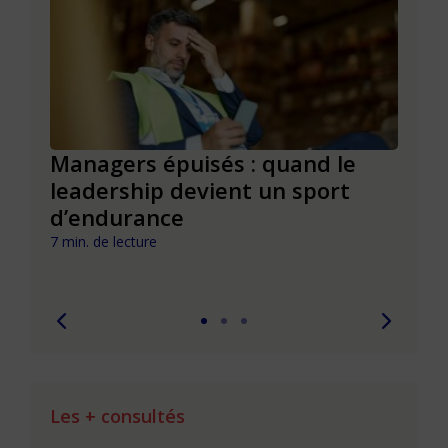
nvite
Managers épuisés : quand le
Le m
rte
leadership devient un sport
com
d’endurance
hum
auto
7 min. de lecture
7 min. 
Les + consultés