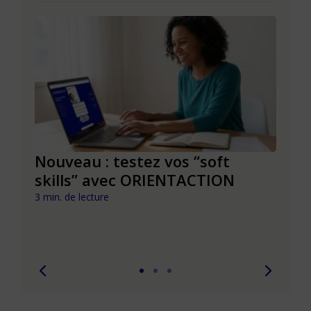
le à
Nouveau : testez vos “soft
Se r
t que
skills” avec ORIENTACTION
burn
com
3 min. de lecture
peut
6 min. 