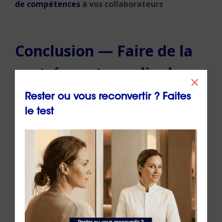
de compétences
à vos collaborateurs
Conclusion — Faire de la
rentrée un tremplin de
leadership
Rester ou vous reconvertir ? Faites
le test
La rentrée n’est pas une formalité : c’est une
fenêtre stratégique pour affirmer son leadership.
En 2025, les clés résident dans la capacité à
redonner un cap collectif, à répondre aux attentes
individuelles et à s’appuyer sur des outils
structurants pour renforcer la motivation.
Le bilan de compétences
ORIENTACTION
s’inscrit