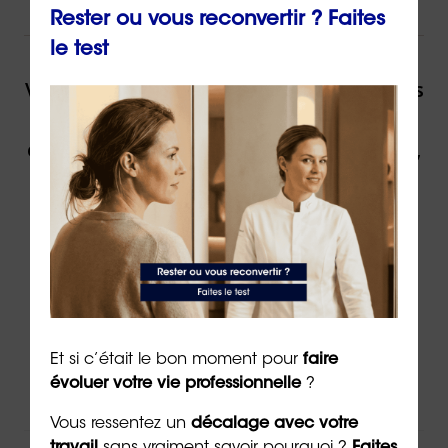
Rester ou vous reconvertir ? Faites
NOUS VOUS ACCOMPAGNONS !
le test
Vous souhaitez être accompagné(e) dans
votre reconversion ou dans votre
évolution professionnelle par un expert,
contactez ORIENTACTION.
Contacter un(e) conseiller(ère)
Via
le formulaire de contact
en ligne
Par téléphone au
02 43 72 25 88
Et si c’était le bon moment pour
faire
Ou par email à l’adresse
info@orientaction.com
évoluer votre vie professionnelle
?
Vous ressentez un
décalage avec votre