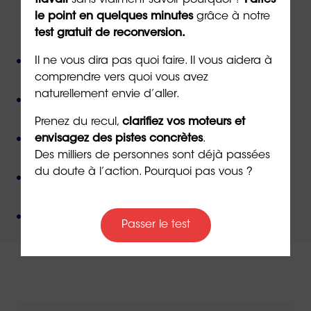
travail
sans vraiment savoir pourquoi ?
Faites
le point en quelques minutes
grâce à notre
ORIENTACTION c'est :
test gratuit de reconversion.
Plus de 800 consultant(e)s expérimenté(e)s
Il ne vous dira pas quoi faire. Il vous aidera à
présent(e)s partout en France,
comprendre vers quoi vous avez
naturellement envie d’aller.
Près de 50 000 personnes accompagnées
depuis
sa création,
Prenez du recul,
clarifiez vos moteurs et
Des valeurs humanistes de
bienveillance
et de
envisagez des pistes concrètes
.
non-jugement
,
Des milliers de personnes sont déjà passées
du doute à l’action. Pourquoi pas vous ?
Une méthode créée par
un docteur en
psychologie
,
Un organisme de formation
certifié QUALIOPI
.
Passer le test