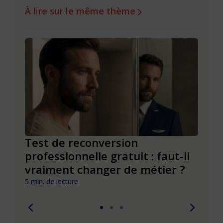
À lire sur le même thème
es
Test de reconversion
Test
professionnelle gratuit : faut-il
éval
vraiment changer de métier ?
com
5 min. de lecture
8 min. 