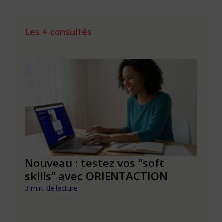
Les + consultés
le à
Nouveau : testez vos “soft
Se r
t que
skills” avec ORIENTACTION
burn
com
3 min. de lecture
peut
6 min. 