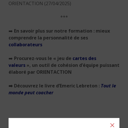
ORIENTACTION (27/04/2025)
***
➡️
En savoir plus sur notre formation : mieux
comprendre la personnalité de ses
collaborateurs
➡️
Procurez-vous le « jeu de
cartes des
valeurs
», un outil de cohésion d’équipe puissant
élaboré par ORIENTACTION
➡️
Découvrez le livre d’Emeric Lebreton :
Tout le
monde peut coacher