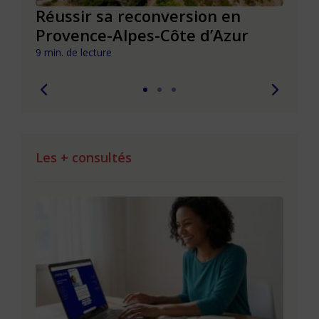
Réussir sa reconversion en
Réus
Provence-Alpes-Côte d’Azur
de l
9 min. de lecture
9 min. 
Les + consultés