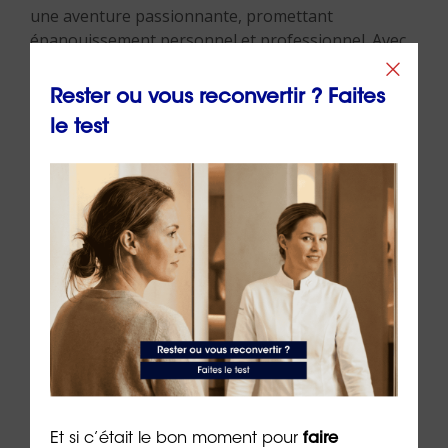
une aventure passionnante, promettant
épanouissement personnel et professionnel. Avec
les bonnes compétences, formations et le soutien
d’experts comme
ORIENTACTION
, réussir dans ces
Rester ou vous reconvertir ? Faites
métiers devient une réalité accessible et gratifiante.
le test
Et si c’était le bon moment pour
faire