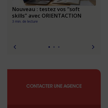
le à
Nouveau : testez vos “soft
Se r
t que
skills” avec ORIENTACTION
burn
com
3 min. de lecture
peut
6 min. 
CONTACTER UNE AGENCE