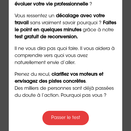
évoluer votre vie professionnelle
?
Vous ressentez un
décalage avec votre
travail
sans vraiment savoir pourquoi ?
Faites
le point en quelques minutes
grâce à notre
👉 Demandez un 1er rendez-vous gratuit et
test gratuit de reconversion.
sans engagement pour être accompagné(e)
Il ne vous dira pas quoi faire. Il vous aidera à
dans votre
reconversion
comprendre vers quoi vous avez
naturellement envie d’aller.
Auteur :
Dr Emeric Lebreton
, cofondateur et
dirigeant du groupe ORIENTACTION (20/02/2024)
Prenez du recul,
clarifiez vos moteurs et
envisagez des pistes concrètes
.
***
Des milliers de personnes sont déjà passées
du doute à l’action. Pourquoi pas vous ?
➡️ Passez gratuitement le test : « devez-vous
faire une
reconversion professionnelle
?
Passer le test
➡️
Passez aussi le test des
32 personnalités
Préférences®