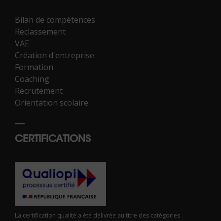
Bilan de compétences
Reclassement
VAE
Création d'entreprise
Formation
Coaching
Recrutement
Orientation scolaire
CERTIFICATIONS
02 43 72 25 88 *
Contactez-nous
*Numéro national non surtaxé
La certification qualité a été délivrée au titre des catégories