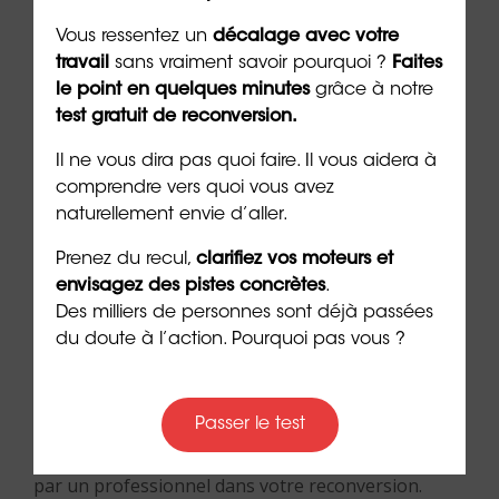
d’hygiène strictes et nombreux dossiers de patients
Vous ressentez un
décalage avec votre
à gérer). Des qualités relationnelles sont également
travail
sans vraiment savoir pourquoi ?
Faites
nécessaires, car un assistant dentaire accueille les
le point en quelques minutes
grâce à notre
patients. Et il doit parfois les aider à se détendre
test gratuit de reconversion.
afin de faciliter l’intervention du dentiste.
Il ne vous dira pas quoi faire. Il vous aidera à
comprendre vers quoi vous avez
naturellement envie d’aller.
Comment mobiliser votre
Prenez du recul,
clarifiez vos moteurs et
CPF pour financer votre
envisagez des pistes concrètes
.
Des milliers de personnes sont déjà passées
bilan de compétences ?
du doute à l’action. Pourquoi pas vous ?
Plusieurs moyens de
financement
sont possibles
Passer le test
pour un bilan de compétences. Alors ne passez pas
à côté de cette occasion unique d’être accompagné
par un professionnel dans votre reconversion.