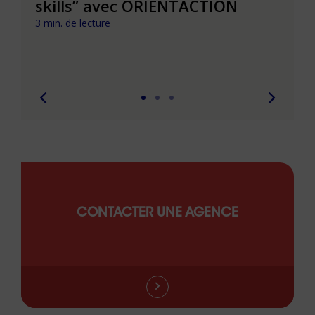
t que
skills” avec ORIENTACTION
burn
com
3 min. de lecture
peut
6 min. 
CONTACTER UNE AGENCE