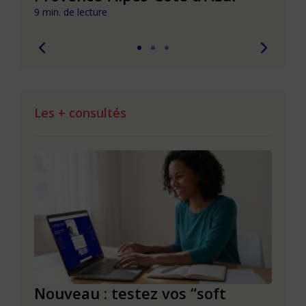
9 min. de lecture
9 min. 
Les + consultés
le à
Nouveau : testez vos “soft
Se r