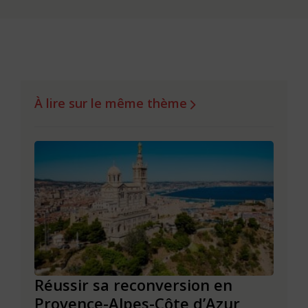
À lire sur le même thème
Réussir sa reconversion en
Réus
Provence-Alpes-Côte d’Azur
de l