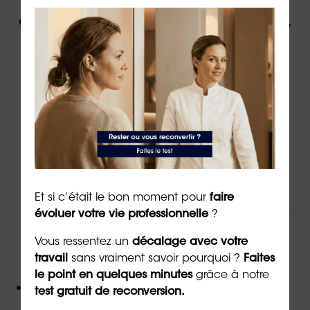
évolution professionnelle par un expert,
contactez ORIENTACTION.
Contacter un(e) conseiller(ère)
Via
le formulaire de contact
en ligne
Par téléphone au
02 43 72 25 88
Ou par email à l’adresse
info@orientaction.com
Et si c’était le bon moment pour
faire
évoluer votre vie professionnelle
?
Vous ressentez un
décalage avec votre
ORIENTACTION c'est :
travail
sans vraiment savoir pourquoi ?
Faites
le point en quelques minutes
grâce à notre
Plus de 800 consultant(e)s expérimenté(e)s
test gratuit de reconversion.
présent(e)s partout en France,