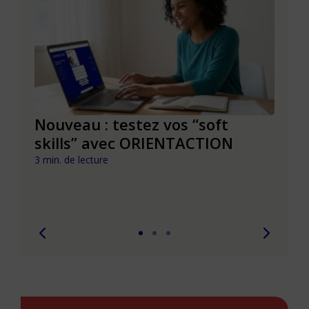
le à
Nouveau : testez vos “soft
Se r
t que
skills” avec ORIENTACTION
burn
com
3 min. de lecture
peut
6 min. 