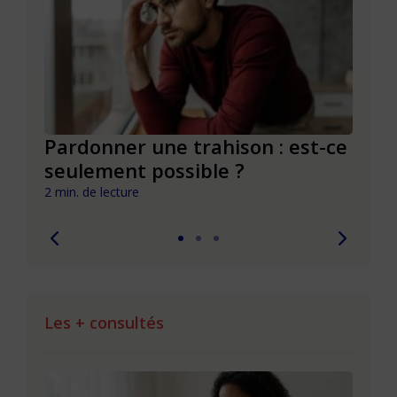
la
Pardonner une trahison : est-ce
Fair
seulement possible ?
pour
2 min. de lecture
2 min. 
Les + consultés