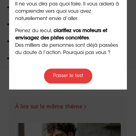
Il ne vous dira pas quoi faire. Il vous aidera à
Près de 50 000 personnes accompagnées
depuis
comprendre vers quoi vous avez
sa création,
naturellement envie d’aller.
Des valeurs humanistes de
bienveillance
et de
non-jugement
,
Prenez du recul,
clarifiez vos moteurs et
envisagez des pistes concrètes
.
Une méthode créée par
un docteur en
Des milliers de personnes sont déjà passées
psychologie
,
du doute à l’action. Pourquoi pas vous ?
Un organisme de formation
certifié QUALIOPI
.
Passer le test
À lire sur le même thème