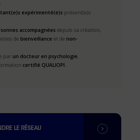
:
ltant(e)s expérimenté(e)s
présent(e)s
ersonnes accompagnées
depuis sa création,
istes de
bienveillance
et de
non-
e par
un docteur en psychologie
,
formation
certifié QUALIOPI
.
NDRE LE RÉSEAU