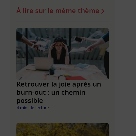
À lire sur le même thème
ndre
Retrouver la joie après un
Tristess
burn-out : un chemin
comment 
possible
?
4 min. de lecture
3 min. de lect