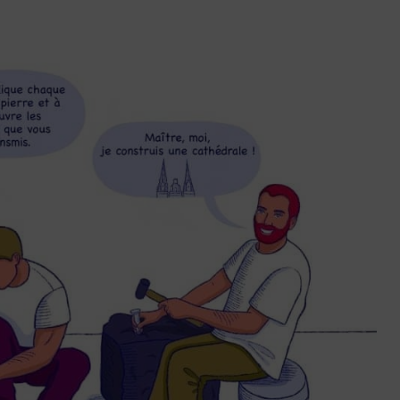
ctez-
Trouver
us
une
agence
sous 24h
Agoraphobie : compre
la peur de sortir et des
espaces ouverts
4 min. de lecture