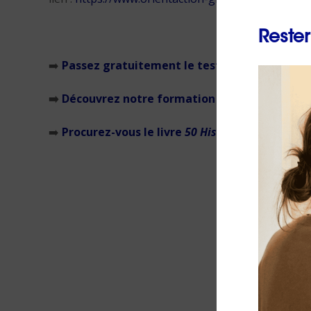
Rester
➡️
Passez gratuitement le test « devez-vous c
➡️
Découvrez notre formation : les manageurs(s
➡️
Procurez-vous le livre
50 Histoires inspirante