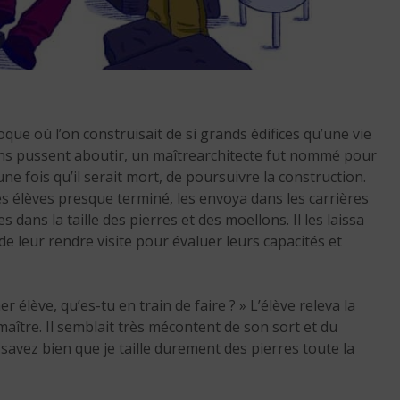
La peur de la mort :
poque où l’on construisait de si grands édifices qu’une vie
apprivoiser l’angoisse
ions pussent aboutir, un maîtrearchitecte fut nommé pour
existentielle
ne fois qu’il serait mort, de poursuivre la construction.
es élèves presque terminé, les envoya dans les carrières
3 min. de lecture
 dans la taille des pierres et des moellons. Il les laissa
e leur rendre visite pour évaluer leurs capacités et
er élève, qu’es-tu en train de faire ? » L’élève releva la
aître. Il semblait très mécontent de son sort et du
ous savez bien que je taille durement des pierres toute la