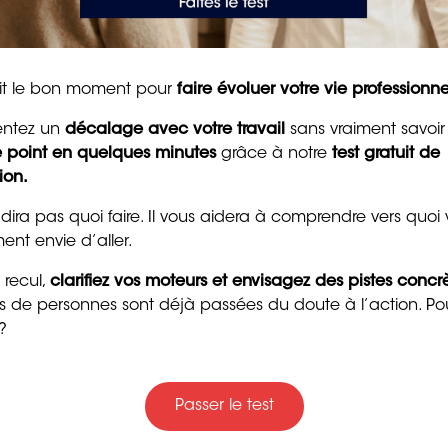
pour raviver la motivat
et la confiance
8 min. de lecture
tait le bon moment pour
faire évoluer votre vie professionne
entez un
décalage avec votre travail
sans vraiment savoir
le point en quelques minutes
grâce à notre
test gratuit de
ion.
 dira pas quoi faire. Il vous aidera à comprendre vers quoi
ent envie d’aller.
 recul,
clarifiez vos moteurs et envisagez des pistes concr
Trente messages drôle
ers de personnes sont déjà passées du doute à l’action. Po
gentils pour souhaiter
?
bon anniversaire
4 min. de lecture
Passer le test