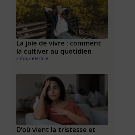
La joie de vivre : comment
Tristess
la cultiver au quotidien
faut-il s
comment
3 min. de lecture
3 min. de lect
D’où vient la tristesse et