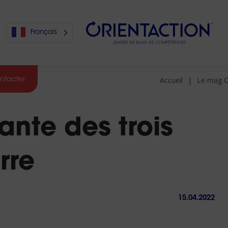
Français
Accueil
Le mag O
ntacter
s
rante des trois
s
rre
15.04.2022