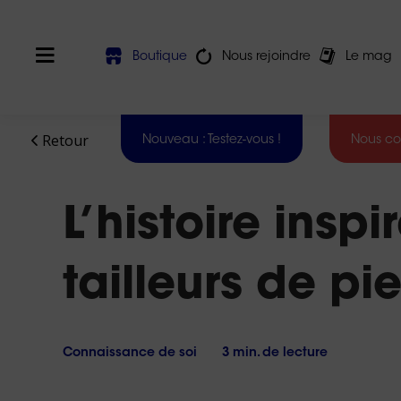
Boutique
Nous rejoindre
Le mag
Retour
Nouveau : Testez-vous !
Nous co
Nos
Devez-vous
agence
L’histoire inspi
faire une
sont
reconversion
?
ouverte
:
tailleurs de pie
Test des 16
Du
softs skills
lundi
Harmony®
au
vendredi
La
VAE
de
Connaissance de soi
3 min. de lecture
est-
9h
elle
faite
à
pour