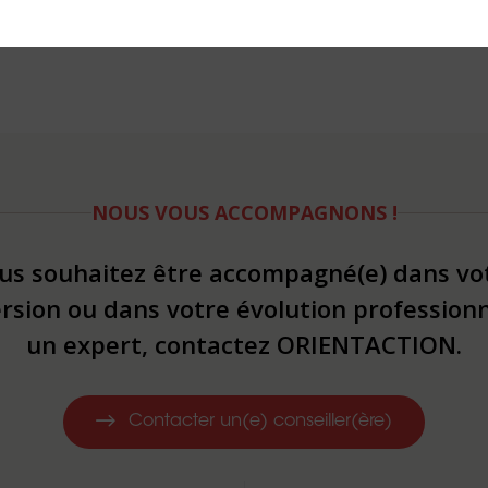
NOUS VOUS ACCOMPAGNONS !
us souhaitez être accompagné(e) dans vo
rsion ou dans votre évolution professionn
un expert, contactez ORIENTACTION.
Contacter un(e) conseiller(ère)