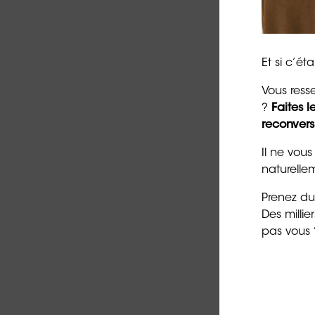
Et si c’é
Vous ress
?
Faites 
reconvers
Il ne vous
naturellem
Prenez du
Des milli
pas vous 