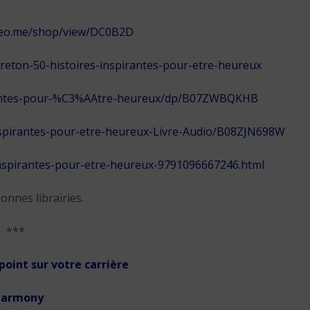
kneo.me/shop/view/DC0B2D
breton-50-histoires-inspirantes-pour-etre-heureux
irantes-pour-%C3%AAtre-heureux/dp/B07ZWBQKHB
inspirantes-pour-etre-heureux-Livre-Audio/B08ZJN698W
inspirantes-pour-etre-heureux-9791096667246.html
onnes librairies.
***
point sur votre carrière
 Harmony