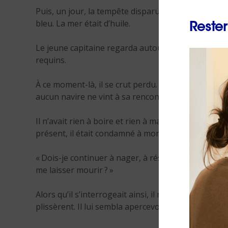
Puis, un jour, la tempête disparut comme elle était 
bleu. La mer était d’huile.
Rester
Le jeune capitaine regarda autour de lui. Il était 
requins.
À ce moment-là, il se crut perdu. Ayant préféré 
aucun navire ne vint à sa rencontre.
Il n’avait rien à boire et rien à manger. Il avait beau
présent, il était condamné à mort. Aussi se posa-t-i
« Dois-je continuer à nager, à résister à la fatigue,
me laisser mourir ? »
Alors qu’il s’interrogeait ainsi, il regarda à nouveau
plissèrent. Il lui sembla apercevoir au loin un poin