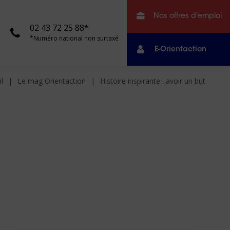
Nos offres d'emploi
02 43 72 25 88*
*Numéro national non surtaxé
E-Orientaction
l
Le mag Orientaction
Histoire inspirante : avoir un but