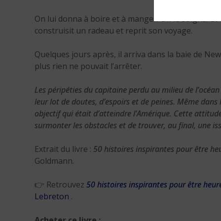
On lui donna à boire et à manger. On le soigna. Et q
construisit un radeau et reprit son voyage.
Quelques jours après, il arriva dans la baie de New 
plus rien ne pouvait l’arrêter.
Les péripéties du capitaine perdu au milieu de l’océa
leur lot de doutes, d’espoirs et de peines.
Même dans le
objectif qui était d’atteindre l’Amérique. Cette attitud
surmonter les obstacles et de trouver, au final, une is
Extrait du livre :
50 histoires inspirantes pour être he
Goldmann.
👉 Retrouvez
50 histoires inspirantes pour être heur
Lebreton
.
Acheter ce livre
: