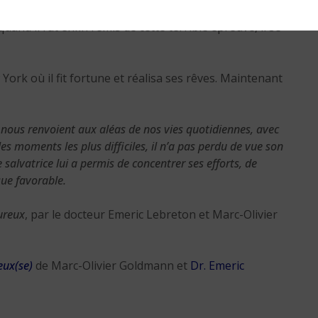
uand il fut enfin remis de cette terrible épreuve, il se
York où il fit fortune et réalisa ses rêves. Maintenant
n nous renvoient aux aléas de nos vies quotidiennes, avec
s moments les plus difficiles, il n’a pas perdu de vue son
e salvatrice lui a permis de concentrer ses efforts, de
sue favorable.
ureux
, par le docteur Emeric Lebreton et Marc-Olivier
eux(se)
de Marc-Olivier Goldmann et
Dr. Emeric