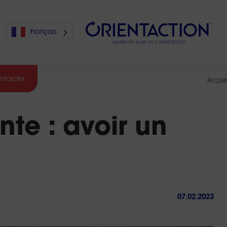
Français
Accuei
ntacter
s
nte : avoir un
s
07.02.2023