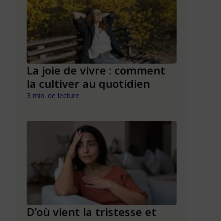
La joie de vivre : comment
Tristess
la cultiver au quotidien
faut-il s
comment
3 min. de lecture
3 min. de lect
D’où vient la tristesse et