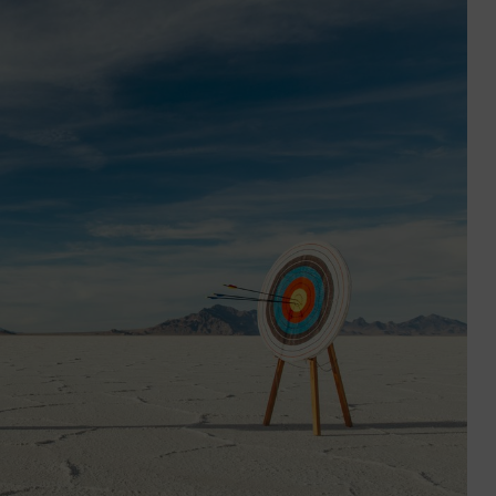
ctez-
Trouver
us
une
agence
sous 24h
Agoraphobie : compre
la peur de sortir et des
espaces ouverts
4 min. de lecture