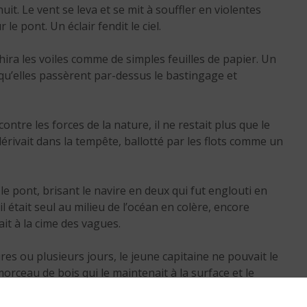
La peur de la solitude :
uit. Le vent se leva et se mit à souffler en violentes
comprendre cette ango
e pont. Un éclair fendit le ciel.
et s’en libérer
chira les voiles comme de simples feuilles de papier. Un
4 min. de lecture
 qu’elles passèrent par-dessus le bastingage et
tre les forces de la nature, il ne restait plus que le
érivait dans la tempête, ballotté par les flots comme un
le pont, brisant le navire en deux qui fut englouti en
il était seul au milieu de l’océan en colère, encore
ait à la cime des vagues.
s ou plusieurs jours, le jeune capitaine ne pouvait le
 morceau de bois qui le maintenait à la surface et le