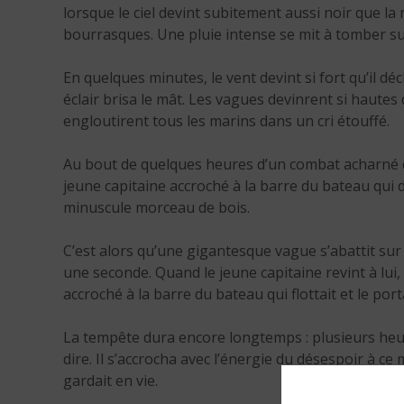
lorsque le ciel devint subitement aussi noir que la n
bourrasques. Une pluie intense se mit à tomber sur l
En quelques minutes, le vent devint si fort qu’il dé
éclair brisa le mât. Les vagues devinrent si hautes
engloutirent tous les marins dans un cri étouffé.
Au bout de quelques heures d’un combat acharné con
jeune capitaine accroché à la barre du bateau qui d
minuscule morceau de bois.
C’est alors qu’une gigantesque vague s’abattit sur 
une seconde. Quand le jeune capitaine revint à lui, 
accroché à la barre du bateau qui flottait et le port
La tempête dura encore longtemps : plusieurs heure
dire. Il s’accrocha avec l’énergie du désespoir à ce
gardait en vie.