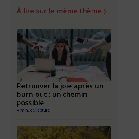
À lire sur le même thème
ndre
Retrouver la joie après un
Tristess
burn-out : un chemin
comment 
possible
?
4 min. de lecture
3 min. de lect