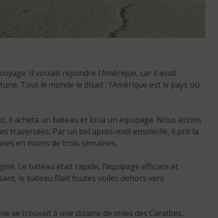
La peur de la mort :
yage. Il voulait rejoindre l’Amérique, car il avait
apprivoiser l’angoisse
une. Tout le monde le disait : l’Amérique est le pays où
existentielle
3 min. de lecture
ent, il acheta un bateau et loua un équipage. Nous étions
s traversées. Par un bel après-midi ensoleillé, il prit la
aines en moins de trois semaines.
né. Le bateau était rapide, l’équipage efficace et
nt, le bateau filait toutes voiles dehors vers
ne se trouvait à une dizaine de miles des Caraïbes,