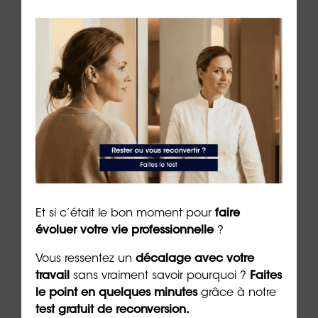
le à
Nouveau : testez vos “soft
Se r
t que
skills” avec ORIENTACTION
burn
com
3 min. de lecture
Et si c’était le bon moment pour
faire
peut
évoluer votre vie professionnelle
?
6 min. 
Vous ressentez un
décalage avec votre
travail
sans vraiment savoir pourquoi ?
Faites
le point en quelques minutes
grâce à notre
test gratuit de reconversion.