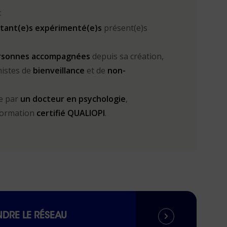
:
ltant(e)s expérimenté(e)s
présent(e)s
ersonnes accompagnées
depuis sa création,
istes de
bienveillance
et de
non-
e par
un docteur en psychologie
,
formation
certifié QUALIOPI
.
NDRE LE RÉSEAU