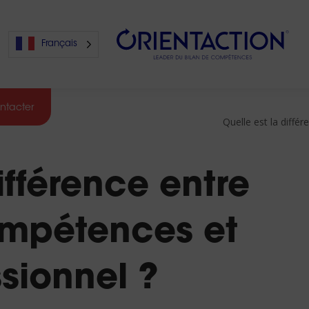
Français
ntacter
Quelle est la diffé
s
ifférence entre
s
ompétences et
ssionnel ?