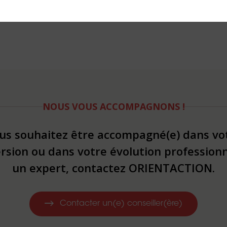
NOUS VOUS ACCOMPAGNONS !
us souhaitez être accompagné(e) dans vo
rsion ou dans votre évolution professionn
un expert, contactez ORIENTACTION.
Contacter un(e) conseiller(ère)