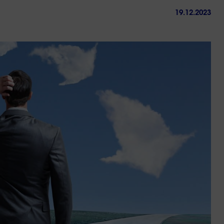
19.12.2023
ctez-
Trouver
us
une
agence
sous 24h
Réussir sa reconversio
Guyane
9 min. de lecture