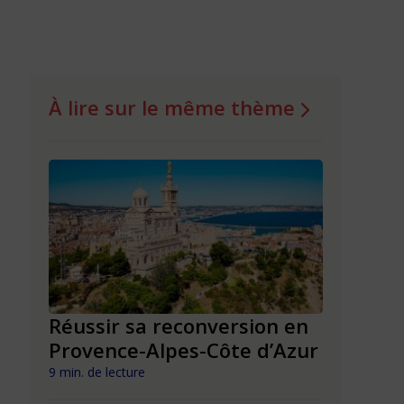
À lire sur le même thème
n en
Réussir sa reconversion en
Réussir 
Provence-Alpes-Côte d’Azur
Nouvell
9 min. de lecture
9 min. de lect