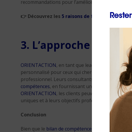
recommandations pour l’amélioration des perfor
Rester
👉
Découvrez les
5 raisons de faire un bilan d
3. L’approche ORIEN
ORIENTACTION
, en tant que leader du
bilan de c
personnalisé pour ceux qui cherchent à approfondir
professionnel. Leurs consultants expérimentés aid
compétences
, en fournissant une expertise et des
ORIENTACTION
, les clients peuvent s’attendre à
uniques et à leurs objectifs professionnels.
Conclusion
Bien que le
bilan de compétences
et le bilan profe