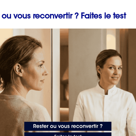
mances.
 ou vous reconvertir ? Faites le test
e compétences
avec ORIENTACTION en vidéo
Prévenir les maladies
professionnelles en fai
un bilan de compétenc
TACTION
avec ORIENTACTION
2 min. de lecture
ompétences
en France, offre un accompagnement
 leur connaissance de soi et à planifier leur avenir
ent à naviguer à travers le processus du
bilan de
 outils adaptés pour chaque individu. Avec
 un parcours personnalisé qui répond à leurs besoins
50 messages
d’encouragement puis
ssionnel puissent sembler similaires, ils servent des