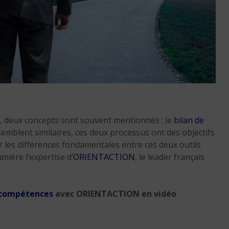
Réussir sa reconversio
Martinique
, deux concepts sont souvent mentionnés : le
bilan de
9 min. de lecture
 semblent similaires, ces deux processus ont des objectifs
rer les différences fondamentales entre ces deux outils
mière l’expertise d’
ORIENTACTION
, le leader français
e compétences
avec ORIENTACTION en vidéo