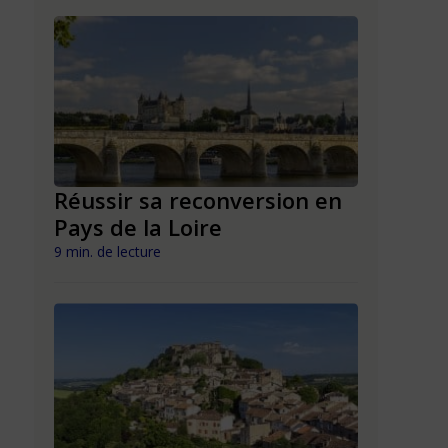
n en
Réussir sa reconversion en
Réussir 
Pays de la Loire
Mayott
9 min. de lecture
9 min. de lect