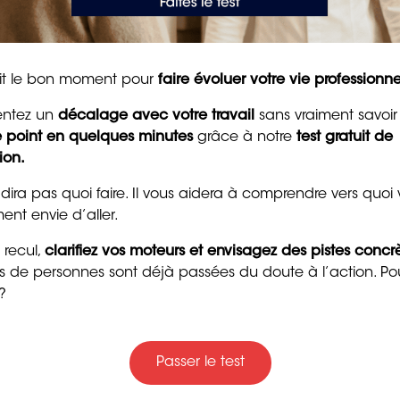
pour raviver la motivat
distincts. Le bilan de compétences est une démarche
et la confiance
professionnel, tandis que le bilan professionnel est une
ent orientée par les besoins de l’employeur. Avec des
8 min. de lecture
ionnels peuvent bénéficier d’une guidance experte pour
tait le bon moment pour
faire évoluer votre vie professionne
é à leur parcours et à leurs aspirations
entez un
décalage avec votre travail
sans vraiment savoir
le point en quelques minutes
grâce à notre
test gratuit de
e compétences
ion.
avec ORIENTACTION en vidéo
 dira pas quoi faire. Il vous aidera à comprendre vers quoi
igeant du groupe ORIENTACTION (19/12/2023)
ent envie d’aller.
***
 recul,
clarifiez vos moteurs et envisagez des pistes concr
Trente messages drôle
ers de personnes sont déjà passées du doute à l’action. Po
gentils pour souhaiter
IENTACTION
?
bon anniversaire
 entreprendre un
bilan de compétences
avec
4 min. de lecture
Passer le test
ences avec un consultant ORIENTACTION