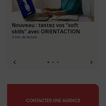
le à
Nouveau : testez vos “soft
Se r
t que
skills” avec ORIENTACTION
burn
com
3 min. de lecture
peut
6 min. 
CONTACTER UNE AGENCE