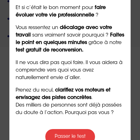
Des valeurs humanistes de
bienveillance
et de
Et si c’était le bon moment pour
faire
non-jugement
,
évoluer votre vie professionnelle
?
Une méthode créée par
un docteur en
psychologie
,
Vous ressentez un
décalage avec votre
Un organisme de formation
certifié QUALIOPI
.
travail
sans vraiment savoir pourquoi ?
Faites
le point en quelques minutes
grâce à notre
test gratuit de reconversion.
Il ne vous dira pas quoi faire. Il vous aidera à
comprendre vers quoi vous avez
naturellement envie d’aller.
À lire sur le même thème
Prenez du recul,
clarifiez vos moteurs et
envisagez des pistes concrètes
.
Des milliers de personnes sont déjà passées
du doute à l’action. Pourquoi pas vous ?
Passer le test