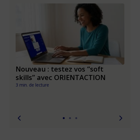
le à
Nouveau : testez vos “soft
Se r
t que
skills” avec ORIENTACTION
burn
com
3 min. de lecture
peut
6 min. 