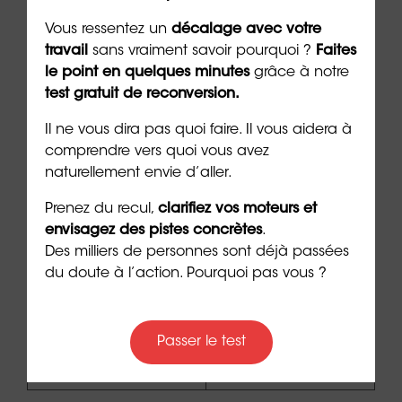
et de stress sont
élevés
Vous ressentez un
décalage avec votre
travail
sans vraiment savoir pourquoi ?
Faites
Plus il y a de
le point en quelques minutes
grâce à notre
« véhicules »,
test gratuit de reconversion.
plus la fréquence
🚗🚗🚗
Il ne vous dira pas quoi faire. Il vous aidera à
des
comprendre vers quoi vous avez
déplacements
naturellement envie d’aller.
est élevée
Prenez du recul,
clarifiez vos moteurs et
envisagez des pistes concrètes
.
Plus il y a
Des milliers de personnes sont déjà passées
« d’arbres », plus
du doute à l’action. Pourquoi pas vous ?
le métier a un
🌳
impact positif
sur
Passer le test
l’environnement