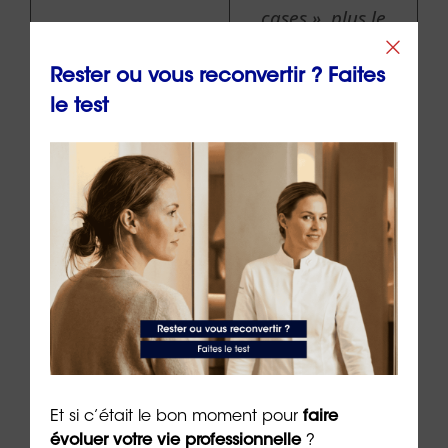
cases », plus le
💼
niveau de
responsabilité
Rester ou vous reconvertir ? Faites
est élevé
le test
Plus il y a de
« sacs d’argent »,
plus le montant
💰💰💰
de la
rémunération est
élevé
Plus il y a de
« sirènes », plus
les niveaux de
🚨
Et si c’était le bon moment pour
faire
charge mentale
évoluer votre vie professionnelle
?