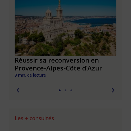
Réussir sa reconversion en
Réus
Provence-Alpes-Côte d’Azur
de l
9 min. de lecture
9 min. 
Les + consultés