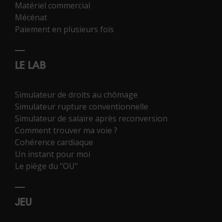
Matériel commercial
Mécénat
Paiement en plusieurs fois
LE LAB
Simulateur de droits au chômage
Simulateur rupture conventionnelle
Simulateur de salaire après reconversion
Comment trouver ma voie ?
Cohérence cardiaque
Un instant pour moi
Le piège du "OU"
JEU
02 43 72 25 88 *
Contactez-nous
*Numéro national non surtaxé