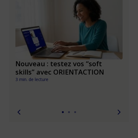
le à
Nouveau : testez vos “soft
Se r
t que
skills” avec ORIENTACTION
burn
com
3 min. de lecture
peut
6 min. 