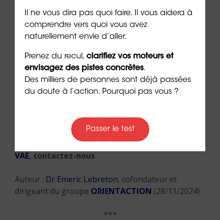
Il ne vous dira pas quoi faire. Il vous aidera à
comprendre vers quoi vous avez
naturellement envie d’aller.
Prenez du recul,
clarifiez vos moteurs et
envisagez des pistes concrètes
.
Des milliers de personnes sont déjà passées
du doute à l’action. Pourquoi pas vous ?
Passer le test
👉
Vous souhaitez être accompagné(e) dans la
réalisation d’un
bilan de compétences
ou d’une
VAE
, contactez-nous
Auteur :
Dr Emeric Lebreton
, cofondateur et
dirigeant du groupe
ORIENTACTION
(28/11/2024)
***