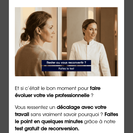
la
VAE
permet d’obtenir une reconnaissance
officielle de vos compétences, le
bilan de
compétences
vous aide à structurer et à orienter
votre projet professionnel.
Que vous souhaitiez formaliser vos acquis avec une
VAE
ou explorer de nouvelles avenues via un
bilan
de compétences
, n’hésitez pas à
contacter
ORIENTACTION
pour vous accompagner
dans votre démarche et réussir votre évolution
professionnelle.
Et si c’était le bon moment pour
faire
évoluer votre vie professionnelle
?
Vous ressentez un
décalage avec votre
travail
sans vraiment savoir pourquoi ?
Faites
le point en quelques minutes
grâce à notre
test gratuit de reconversion.