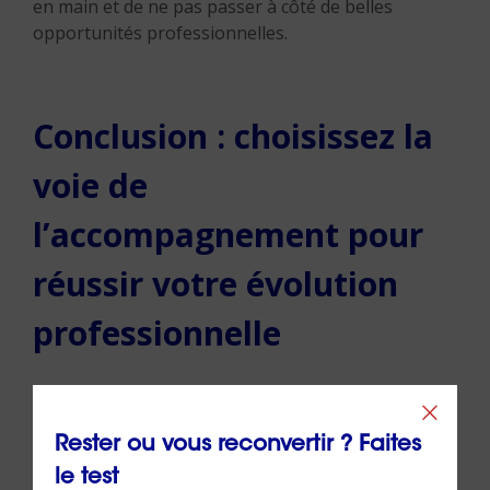
en main et de ne pas passer à côté de belles
opportunités professionnelles.
Conclusion : choisissez la
voie de
l’accompagnement pour
réussir votre évolution
professionnelle
En résumé, la
VAE
et le
bilan de compétences
sont
deux dispositifs complémentaires qui répondent à
Rester ou vous reconvertir ? Faites
des besoins différents mais essentiels pour le
le test
développement professionnel. Tandis que