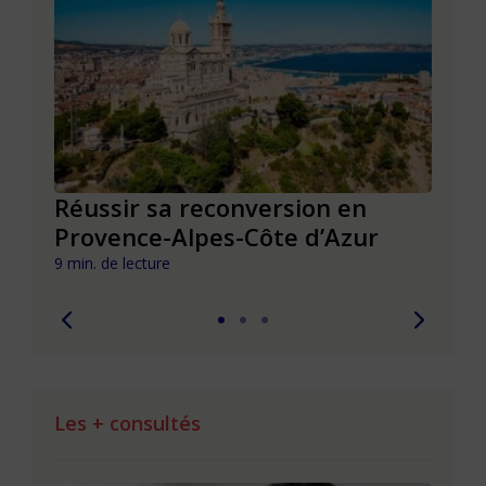
Réussir sa reconversion en
Réus
Provence-Alpes-Côte d’Azur
de l
9 min. de lecture
9 min. 
Les + consultés