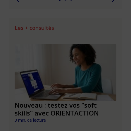
Les + consultés
le à
Nouveau : testez vos “soft
Se r
t que
skills” avec ORIENTACTION
burn
com
3 min. de lecture
peut