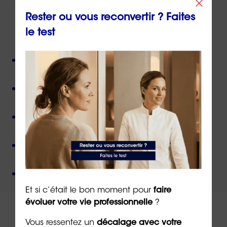
Rester ou vous reconvertir ? Faites
le test
ORIENTACTION c'est :
Plus de 800 consultant(e)s expérimenté(e)s
présent(e)s partout en France,
Près de 50 000 personnes accompagnées
depuis
sa création,
Des valeurs humanistes de
bienveillance
et de
non-jugement
,
Une méthode créée par
un docteur en
psychologie
,
Un organisme de formation
certifié QUALIOPI
.
Et si c’était le bon moment pour
faire
évoluer votre vie professionnelle
?
Vous ressentez un
décalage avec votre