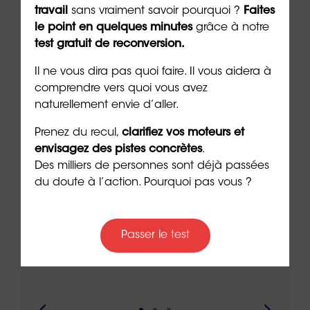
travail
sans vraiment savoir pourquoi ?
Faites
le point en quelques minutes
grâce à notre
À lire sur le même thème
test gratuit de reconversion.
Il ne vous dira pas quoi faire. Il vous aidera à
comprendre vers quoi vous avez
naturellement envie d’aller.
Prenez du recul,
clarifiez vos moteurs et
envisagez des pistes concrètes
.
Des milliers de personnes sont déjà passées
du doute à l’action. Pourquoi pas vous ?
CPF : pourquoi les 150 euros de
Dépr
ie
reste à charge ?
et s
Passer le test
pouv
4 min. de lecture
7 min. 