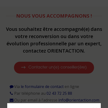
NOUS VOUS ACCOMPAGNONS !
Vous souhaitez être accompagné(e) dans
votre reconversion ou dans votre
évolution professionnelle par un expert,
contactez ORIENTACTION.
Contacter un(e) conseiller(ère)
Via
le formulaire de contact
en ligne
Par téléphone au
02 43 72 25 88
Ou par email à l’adresse
info@orientaction.com