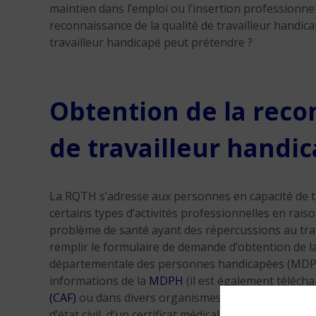
maintien dans l’emploi ou l’insertion professionn
reconnaissance de la qualité de travailleur handic
travailleur handicapé peut prétendre ?
Obtention de la reco
de travailleur handi
La RQTH s’adresse aux personnes en capacité de tra
certains types d’activités professionnelles en rai
problème de santé ayant des répercussions au trava
remplir le formulaire de demande d’obtention de l
départementale des personnes handicapées (MDPH).
informations de la
MDPH
(il est également téléchar
(CAF)
ou dans divers organismes sociaux… Pour com
d’état civil, d’un certificat médical récent (Cerfa n