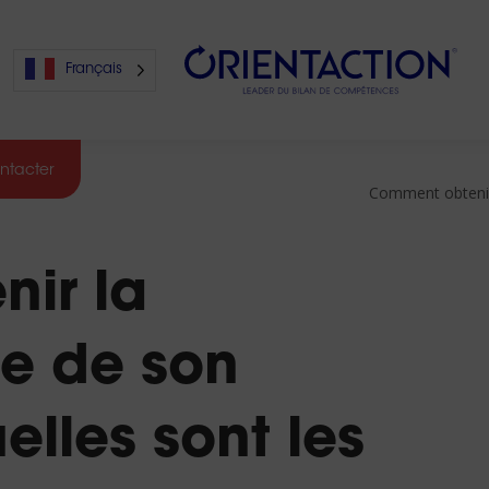
Français
ntacter
Comment obtenir 
s
ir la
s
e de son
lles sont les