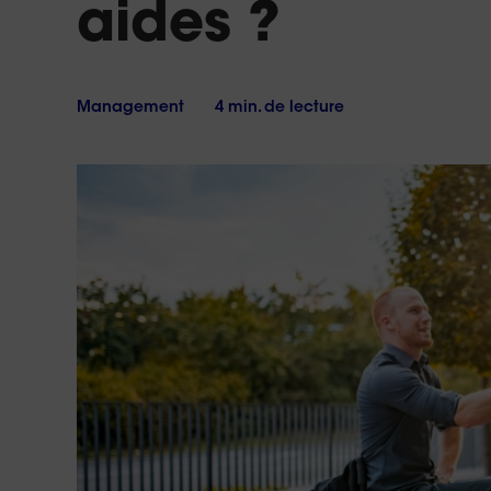
aides ?
17h
vous
?
Le
samedi
de
10h
Management
4 min. de lecture
à
18h
Conta
no
Réponse 