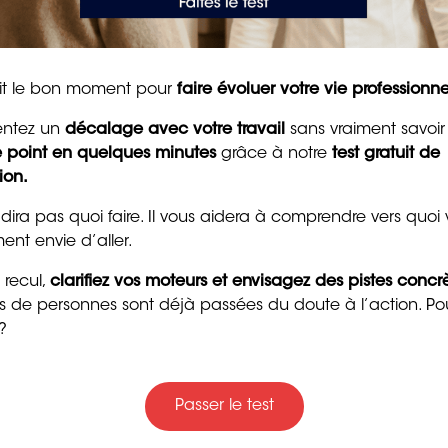
blissement ou un service d’aide par le travail, vers le
 professionnelle (CRP).
tait le bon moment pour
faire évoluer votre vie professionne
tions de travail aménagées en fonction de votre
 compétences, d’une
validation des acquis de l’expérience
entez un
décalage avec votre travail
sans vraiment savoir
le particulière auprès du médecin du travail (surveillance
le point en quelques minutes
50 messages
grâce à notre
test gratuit de
ion.
d’encouragement puis
pour raviver la motivat
u fonds pour l’insertion professionnelle des personnes
 dira pas quoi faire. Il vous aidera à comprendre vers quoi
et la confiance
u poste de travail (fauteuil ergonomique…), une
ent envie d’aller.
areillage auditif, visuel…) et des aides à la mobilité
8 min. de lecture
 recul,
clarifiez vos moteurs et envisagez des pistes concr
ers de personnes sont déjà passées du doute à l’action. Po
?
 d’un accompagnement sur-mesure avec ORIENTACTION
açon sereine et constructive :
Passer le test
 confiance en vous, votre audace, votre motivation,