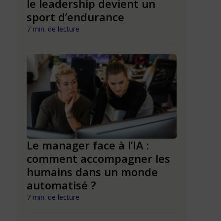
pour
le leadership devient un
RH doive
sport d’endurance
prépare
7 min. de lecture
7 min. de lect
Le manager face à l’IA :
La VAE :
rée :
comment accompagner les
motivati
humains dans un monde
entrepr
pes
automatisé ?
5 min. de lect
7 min. de lecture