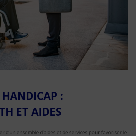
stratégies gagnantes 
remobiliser vos
collaborateurs
7 min. de lecture
HANDICAP :
Management de la rent
comment booster la
TH ET AIDES
performance des équi
en septembre 2025 ?
8 min. de lecture
r d’un ensemble d’aides et de services pour favoriser le