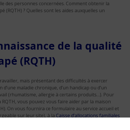
elle des personnes concernées. Comment obtenir la
apé (RQTH) ? Quelles sont les aides auxquelles un
nnaissance de la qualité
capé (RQTH)
Rentrée 2025 : ce que l
DRH attendent vraime
des candidats
vailler, mais présentant des difficultés à exercer
10 min. de lecture
son d’une maladie chronique, d’un handicap ou d’un
il (rhumatisme, allergie à certains produits…). Pour
a RQTH, vous pouvez vous faire aider par la maison
 On vous fournira ce formulaire au service accueil et
geable sur leur site), à la
Caisse d’allocations familiales
pléter votre dossier, vous aurez besoin d’une fiche
°13878*01) établi par votre médecin traitant et de diverses