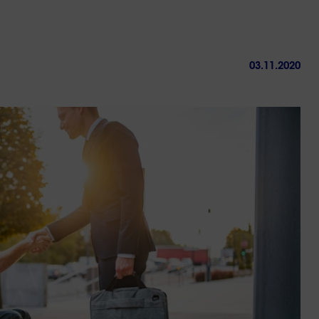
03.11.2020
ctez-
Trouver
us
une
agence
sous 24h
Management 2025 : les