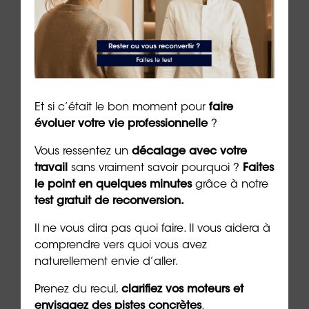
À lire sur le même thème
Et si c’était le bon moment pour
faire
évoluer votre vie professionnelle
?
Vous ressentez un
décalage avec votre
travail
sans vraiment savoir pourquoi ?
Faites
le point en quelques minutes
grâce à notre
test gratuit de reconversion.
Il ne vous dira pas quoi faire. Il vous aidera à
Réussir sa reconversion en
Réus
comprendre vers quoi vous avez
Provence-Alpes-Côte d’Azur
de l
naturellement envie d’aller.
9 min. de lecture
9 min. 
Prenez du recul,
clarifiez vos moteurs et
envisagez des pistes concrètes
.