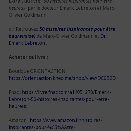
Extrait du livre :
50 histoires inspirantes pour être
heureux
, par le docteur Emeric Lebreton et Marc-
Olivier Goldmann.
👉 Retrouvez
50 histoires inspirantes pour être
heureux(se)
de Marc-Olivier Goldmann et
Dr.
Emeric Lebreton
.
Acheter ce livre
:
Boutique ORIENTACTION :
https://orientaction.kneo.me/shop/view/DC0B2D
Fnac :
https://livre.fnac.com/a14051278/Emeric-
Lebreton-50-histoires-inspirantes-pour-etre-
heureux
Amazon :
https://www.amazon.fr/histoires-
inspirantes-pour-%C3%AAtre-