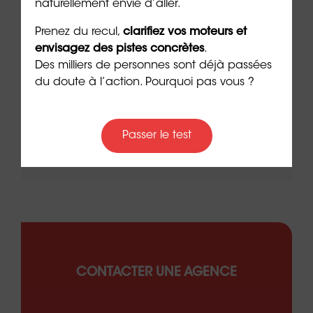
naturellement envie d’aller.
Prenez du recul,
clarifiez vos moteurs et
le à
Nouveau : testez vos “soft
Se r
envisagez des pistes concrètes
.
t que
skills” avec ORIENTACTION
burn
Des milliers de personnes sont déjà passées
com
3 min. de lecture
du doute à l’action. Pourquoi pas vous ?
peut
6 min. 
Passer le test
CONTACTER UNE AGENCE