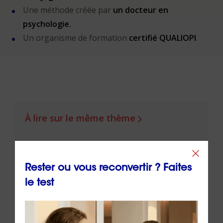
Une méthode créée par
un docteur en
psychologie
,
Un organisme de formation
certifié QUALIOPI
.
À lire sur le même thème
Rester ou vous reconvertir ? Faites
le test