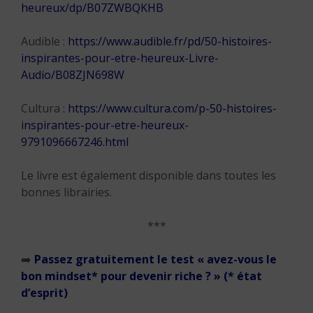
heureux/dp/B07ZWBQKHB
Audible :
https://www.audible.fr/pd/50-histoires-
inspirantes-pour-etre-heureux-Livre-
Audio/B08ZJN698W
Cultura :
https://www.cultura.com/p-50-histoires-
inspirantes-pour-etre-heureux-
9791096667246.html
Le livre est également disponible dans toutes les
bonnes librairies.
***
➡️
Passez gratuitement le test « avez-vous le
bon mindset*
pour devenir riche ? » (
* état
d’esprit)