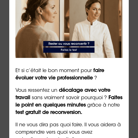
ue
Retrouver la joie après un burn-
La j
out : un chemin possible
cult
4 min. de lecture
3 min. 
Et si c’était le bon moment pour
faire
Les + consultés
évoluer votre vie professionnelle
?
Vous ressentez un
décalage avec votre
travail
sans vraiment savoir pourquoi ?
Faites
le point en quelques minutes
grâce à notre
test gratuit de reconversion.
Il ne vous dira pas quoi faire. Il vous aidera à
comprendre vers quoi vous avez