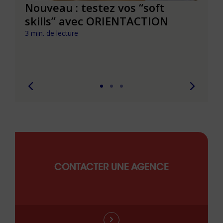
le à
Nouveau : testez vos “soft
Se r
t que
skills” avec ORIENTACTION
burn
com
3 min. de lecture
peut
6 min. 
CONTACTER UNE AGENCE