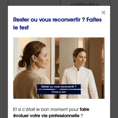
« véhicules »,
plus la fréquence
🚗🚗🚗
des
Rester ou vous reconvertir ? Faites
déplacements
le test
est élevée
Plus il y a
« d’arbres », plus
le métier a un
🌳🌳🌳
impact positif
sur
l’environnement
*Plus il y a de symboles et plus cette caractéristique est élevée.
Et si c’était le bon moment pour
faire
évoluer votre vie professionnelle
?