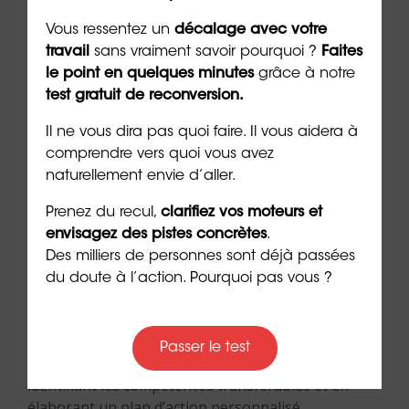
Se reconvertir en
Vous ressentez un
décalage avec votre
architecte
travail
sans vraiment savoir pourquoi ?
Faites
le point en quelques minutes
grâce à notre
test gratuit de reconversion.
La reconversion professionnelle vers le métier
Il ne vous dira pas quoi faire. Il vous aidera à
d’
architecte
est possible, notamment pour ceux
comprendre vers quoi vous avez
qui ont déjà une expérience dans des domaines
naturellement envie d’aller.
connexes comme le design, l’urbanisme ou
l’ingénierie.
Le
bilan de compétences
est une
Prenez du recul,
clarifiez vos moteurs et
étape cruciale pour toute reconversion, permettant
envisagez des pistes concrètes
.
d’évaluer ses aptitudes et motivations pour le
Des milliers de personnes sont déjà passées
métier.
du doute à l’action. Pourquoi pas vous ?
Orientaction
propose un premier rendez-vous
gratuit et sans engagement pour accompagner les
Passer le test
individus dans ce processus de reconversion, en
identifiant les compétences transférables et en
élaborant un plan d’action personnalisé.