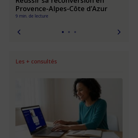
Provence-Alpes-Côte d’Azur
de l
9 min. de lecture
9 min. 
Les + consultés