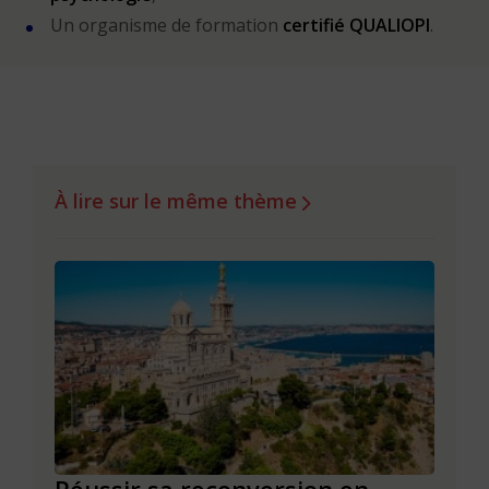
Un organisme de formation
certifié QUALIOPI
.
À lire sur le même thème
Réussir sa reconversion en
Réus