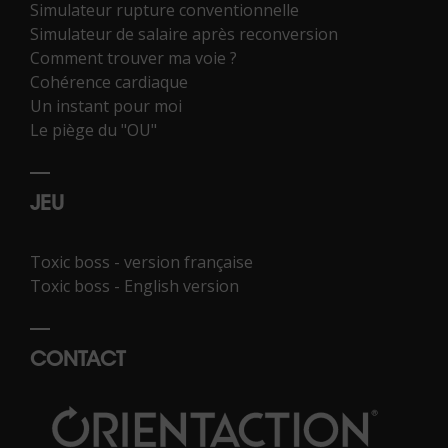
Simulateur rupture conventionnelle
Simulateur de salaire après reconversion
Comment trouver ma voie ?
Cohérence cardiaque
Un instant pour moi
Le piège du "OU"
JEU
Toxic boss - version française
Toxic boss - English version
CONTACT
02 43 72 25 88 *
Contactez-nous
*Numéro national non surtaxé