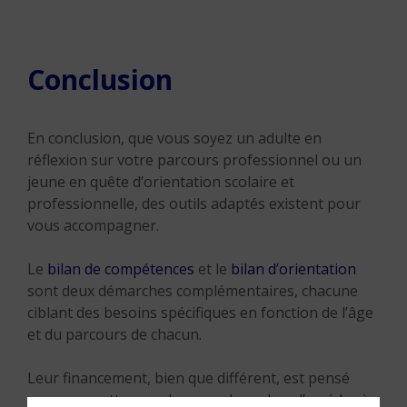
Conclusion
En conclusion, que vous soyez un adulte en
réflexion sur votre parcours professionnel ou un
jeune en quête d’orientation scolaire et
professionnelle, des outils adaptés existent pour
vous accompagner.
Le
bilan de compétences
et le
bilan d’orientation
sont deux démarches complémentaires, chacune
ciblant des besoins spécifiques en fonction de l’âge
et du parcours de chacun.
Leur financement, bien que différent, est pensé
pour permettre au plus grand nombre d’accéder à