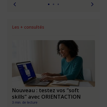
Les + consultés
le à
Nouveau : testez vos “soft
Se r
t que
skills” avec ORIENTACTION
burn
com
3 min. de lecture