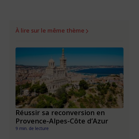
À lire sur le même thème
Réussir sa reconversion en
Réus
Provence-Alpes-Côte d’Azur
de l
9 min. de lecture
9 min. 