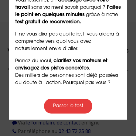
Vous ressentez un
décalage avec votre
travail
sans vraiment savoir pourquoi ?
Faites
le point en quelques minutes
grâce à notre
test gratuit de reconversion.
NOUS VOUS ACCOMPAGNONS !
Il ne vous dira pas quoi faire. Il vous aidera à
comprendre vers quoi vous avez
Vous souhaitez être accompagné(e) dans
naturellement envie d’aller.
votre reconversion ou dans votre
Prenez du recul,
clarifiez vos moteurs et
évolution professionnelle par un expert,
envisagez des pistes concrètes
.
Des milliers de personnes sont déjà passées
contactez ORIENTACTION.
du doute à l’action. Pourquoi pas vous ?
Contacter un(e) conseiller(ère)
Passer le test
Via
le formulaire de contact
en ligne
Par téléphone au
02 43 72 25 88