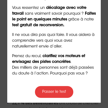
compétences afin de définir un
projet professionnel
enthousiasmant, réaliste et épanouissant.
Vous ressentez un
décalage avec votre
travail
sans vraiment savoir pourquoi ?
Faites
le point en quelques minutes
grâce à notre
test gratuit de reconversion.
6. Les types de projets
Il ne vous dira pas quoi faire. Il vous aidera à
choisis à l’issue d’un bilan
comprendre vers quoi vous avez
naturellement envie d’aller.
de compétences réalisé
Prenez du recul,
clarifiez vos moteurs et
avec ORIENTACTION
envisagez des pistes concrètes
.
Des milliers de personnes sont déjà passées
du doute à l’action. Pourquoi pas vous ?
À l’issue du
bilan de compétences
:
53,0 % des bénéficiaires
ont choisi de se
Passer le test
reconvertir pour changer de métier,
22,1 % des bénéficiaires
ont choisi de chercher