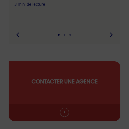
com
3 min. de lecture
peut
6 min. 
CONTACTER UNE AGENCE