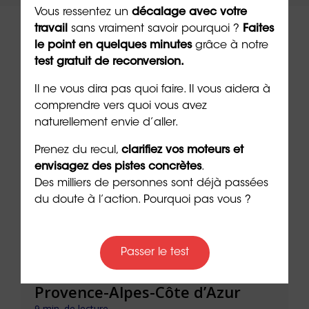
Vous ressentez un
décalage avec votre
travail
sans vraiment savoir pourquoi ?
Faites
le point en quelques minutes
grâce à notre
test gratuit de reconversion.
À lire sur le même thème
Il ne vous dira pas quoi faire. Il vous aidera à
comprendre vers quoi vous avez
naturellement envie d’aller.
Prenez du recul,
clarifiez vos moteurs et
envisagez des pistes concrètes
.
Des milliers de personnes sont déjà passées
du doute à l’action. Pourquoi pas vous ?
Passer le test
Réussir sa reconversion en
Réus
Provence-Alpes-Côte d’Azur
de l
9 min. de lecture
9 min. 