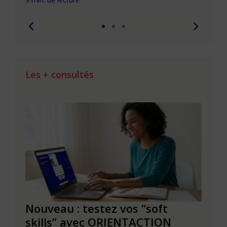
Les + consultés
le à
Nouveau : testez vos “soft
Se r
t que
skills” avec ORIENTACTION
burn