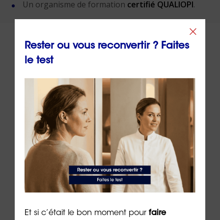
Un organisme de formation
certifié QUALIOPI
.
Rester ou vous reconvertir ? Faites
le test
À lire sur le même thème
CPF : pourquoi les 150 euros de
Dépr
Et si c’était le bon moment pour
faire