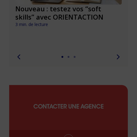
le à
Nouveau : testez vos “soft
Se r
t que
skills” avec ORIENTACTION
burn
com
3 min. de lecture
peut
6 min. 
CONTACTER UNE AGENCE