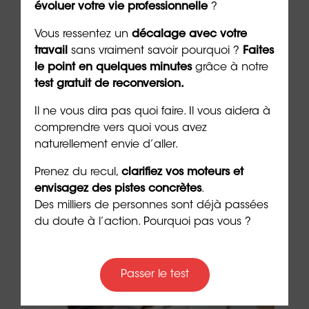
ie
reste à charge ?
et s
évoluer votre vie professionnelle
?
pouv
4 min. de lecture
Vous ressentez un
décalage avec votre
7 min. 
travail
sans vraiment savoir pourquoi ?
Faites
le point en quelques minutes
grâce à notre
test gratuit de reconversion.
Il ne vous dira pas quoi faire. Il vous aidera à
comprendre vers quoi vous avez
Les + consultés
naturellement envie d’aller.
Prenez du recul,
clarifiez vos moteurs et
envisagez des pistes concrètes
.
Des milliers de personnes sont déjà passées
du doute à l’action. Pourquoi pas vous ?
Passer le test