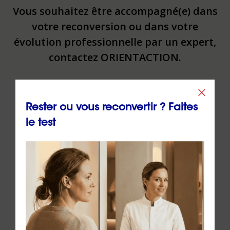
Vous souhaitez être accompagné(e) dans
votre reconversion ou dans votre
évolution professionnelle par un expert,
contactez ORIENTACTION.
Contacter un(e) conseiller(ère)
Rester ou vous reconvertir ? Faites
le test
Via
le formulaire de contact
en ligne
Par téléphone au
02 43 72 25 88
Ou par email à l’adresse
info@orientaction.com
ORIENTACTION c'est :