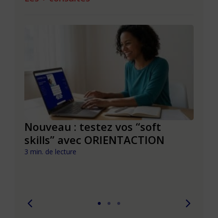
le à
Nouveau : testez vos “soft
Se r
t que
skills” avec ORIENTACTION
burn
com
3 min. de lecture
peut
6 min. 