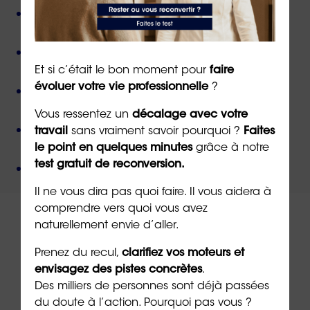
Plus de 800 consultant(e)s expérimenté(e)s
présent(e)s partout en France,
Près de 50 000 personnes accompagnées
depuis
sa création,
Et si c’était le bon moment pour
faire
Des valeurs humanistes de
bienveillance
et de
évoluer votre vie professionnelle
?
non-jugement
,
Vous ressentez un
décalage avec votre
Une méthode créée par
un docteur en
travail
sans vraiment savoir pourquoi ?
Faites
psychologie
,
le point en quelques minutes
grâce à notre
Un organisme de formation
certifié QUALIOPI
.
test gratuit de reconversion.
Il ne vous dira pas quoi faire. Il vous aidera à
comprendre vers quoi vous avez
naturellement envie d’aller.
Prenez du recul,
clarifiez vos moteurs et
envisagez des pistes concrètes
.
À lire sur le même thème
Des milliers de personnes sont déjà passées
du doute à l’action. Pourquoi pas vous ?