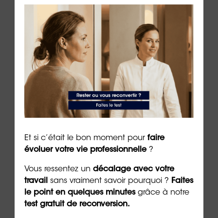
👉
Procurez-vous le jeu des
5 langages de
l’amour
pour mieux communiquer dans votre
couple
Et si c’était le bon moment pour
faire
Auteur :
Dr Emeric Lebreton
, cofondateur et
évoluer votre vie professionnelle
?
dirigeant du groupe
ORIENTACTION
(27/09/2024)
Vous ressentez un
décalage avec votre
travail
sans vraiment savoir pourquoi ?
Faites
***
le point en quelques minutes
grâce à notre
test gratuit de reconversion.
➡️
Passez maintenant le test des
5 langages de