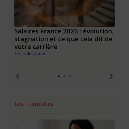
venir
Salaires France 2026 : évolution,
Infl
ont
stagnation et ce que cela dit de
évol
votre carrière
carr
imp
9 min. de lecture
8 min. 
Les + consultés