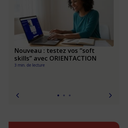
le à
Nouveau : testez vos “soft
Se r
t que
skills” avec ORIENTACTION
burn
com
3 min. de lecture
peut
6 min. 