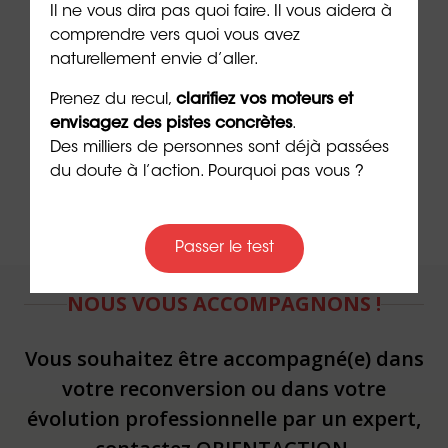
l’amour
et renforcez votre relation de couple
Il ne vous dira pas quoi faire. Il vous aidera à
comprendre vers quoi vous avez
➡️
Découvrez notre formation 100% online :
naturellement envie d’aller.
mieux communiquer
dans son couple
Prenez du recul,
clarifiez vos moteurs et
➡️
Procurez-vous le livre
Comment tombe-t-on
envisagez des pistes concrètes
.
amoureux
?
Des milliers de personnes sont déjà passées
du doute à l’action. Pourquoi pas vous ?
Passer le test
NOUS VOUS ACCOMPAGNONS !
Vous souhaitez être accompagné(e) dans
votre reconversion ou dans votre
évolution professionnelle par un expert,