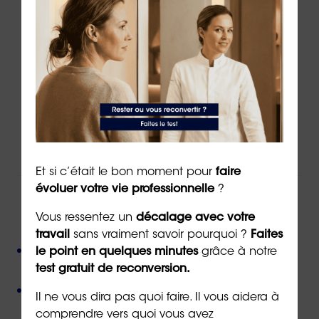
Contacter un(e) conseiller(ère)
Via
le formulaire de contact
en ligne
Par téléphone au
02 43 72 25 88
Ou par email à l’adresse
info@orientaction.com
Et si c’était le bon moment pour
faire
évoluer votre vie professionnelle
?
ORIENTACTION c'est :
Vous ressentez un
décalage avec votre
travail
sans vraiment savoir pourquoi ?
Faites
Plus de 800 consultant(e)s expérimenté(e)s
le point en quelques minutes
grâce à notre
présent(e)s partout en France,
test gratuit de reconversion.
Près de 50 000 personnes accompagnées
depuis
Il ne vous dira pas quoi faire. Il vous aidera à
sa création,
comprendre vers quoi vous avez