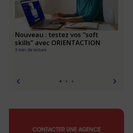
le à
Nouveau : testez vos “soft
Se r
t que
skills” avec ORIENTACTION
burn
com
3 min. de lecture
peut
6 min. 
CONTACTER UNE AGENCE