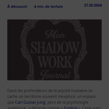
27.02.2024
À découvrir
4 min. de lecture
Dans les profondeurs de la psyché humaine se
cache un territoire souvent inexploré, un espace
que
Carl Gustav Jung
, père de la psychologie
analytique, a désigné comme «
l’ombre
». Cette part