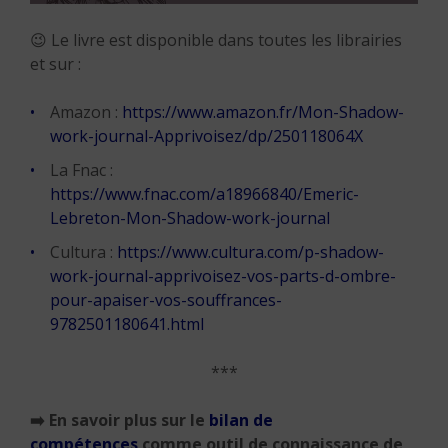
😉 Le livre est disponible dans toutes les librairies
et sur :
Amazon :
https://www.amazon.fr/Mon-Shadow-
work-journal-Apprivoisez/dp/250118064X
La Fnac :
https://www.fnac.com/a18966840/Emeric-
Lebreton-Mon-Shadow-work-journal
Cultura :
https://www.cultura.com/p-shadow-
work-journal-apprivoisez-vos-parts-d-ombre-
pour-apaiser-vos-souffrances-
9782501180641.html
***
➡️
En savoir plus sur le
bilan de
compétences
comme outil de connaissance de