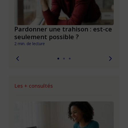
la
Pardonner une trahison : est-ce
Fair
seulement possible ?
pour
2 min. de lecture
2 min. 
Les + consultés