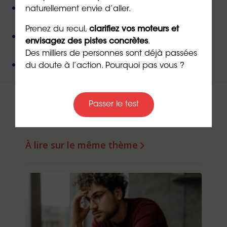
Des valeurs humanistes de
bienveillance
et de
naturellement envie d’aller.
non-jugement
,
Prenez du recul,
clarifiez vos moteurs et
Une méthode créée par
un docteur en
envisagez des pistes concrètes
.
psychologie
,
Des milliers de personnes sont déjà passées
Un organisme de formation
certifié QUALIOPI
.
du doute à l’action. Pourquoi pas vous ?
Passer le test
À lire sur le même thème