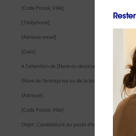
[Code Postal, Ville]
Rester
[Téléphone]
[Adresse email]
[Date]
À l’attention de [Nom du destinataire ou “Respon
[Nom de l’entreprise ou de la boutique]
[Adresse]
[Code Postal, Ville]
Objet : Candidature au poste d’employé libre-servi