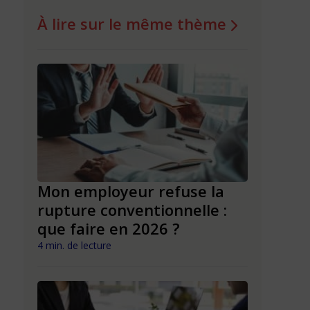
À lire sur le même thème
le et
Mon employeur refuse la
Rupture
rupture conventionnelle :
d’appren
que faire en 2026 ?
faire un
conventi
4 min. de lecture
4 min. de lect