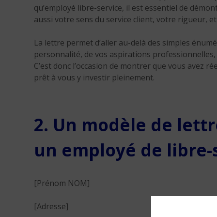
qu’employé libre-service, il est essentiel de dém
aussi votre sens du service client, votre rigueur, et
La lettre permet d’aller au-delà des simples énumér
personnalité, de vos aspirations professionnelles, 
C’est donc l’occasion de montrer que vous avez ré
prêt à vous y investir pleinement.
2. Un modèle de lett
un employé de libre-s
[Prénom NOM]
[Adresse]