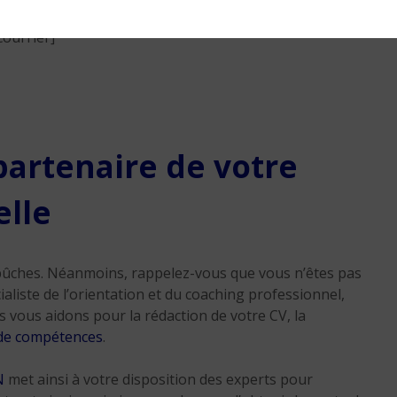
courrier]
partenaire de votre
elle
ûches. Néanmoins, rappelez-vous que vous n’êtes pas
cialiste de l’orientation et du coaching professionnel,
ous aidons pour la rédaction de votre CV, la
 de compétences
.
N
met ainsi à votre disposition des experts pour