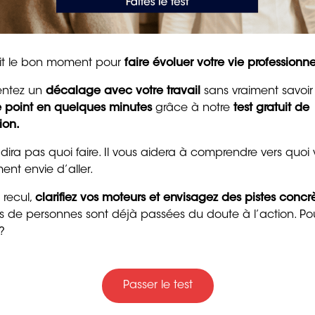
d’encouragement puis
pour raviver la motivat
ur un poste d’employé libre-service au sein de votre
et la confiance
is enthousiaste à l’idée de rejoindre vos équipes.
8 min. de lecture
tait le bon moment pour
faire évoluer votre vie professionne
e domaine, j’ai pu développer une réelle expertise dans
entez un
décalage avec votre travail
sans vraiment savoir
dans la relation client. Ma rigueur, mon sens de
le point en quelques minutes
grâce à notre
test gratuit de
 sont autant d’atouts que je suis prêt(e) à mettre au
ion.
 dira pas quoi faire. Il vous aidera à comprendre vers quoi
ent envie d’aller.
e permettent de m’adapter rapidement à tout
ne expérience client optimale.
 recul,
clarifiez vos moteurs et envisagez des pistes concr
ers de personnes sont déjà passées du doute à l’action. Po
Trente messages drôle
os attentes, je reste à votre disposition pour un
?
plus détaillée mes motivations.
gentils pour souhaiter
bon anniversaire
ieur, l’expression de mes salutations distinguées.
4 min. de lecture
Passer le test