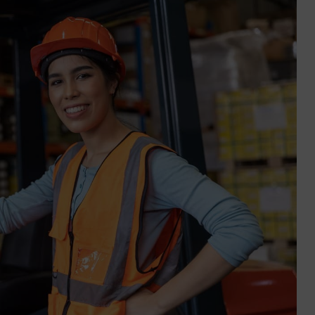
ctez-
Trouver
us
une
agence
sous 24h
Rupture conventionnel
arrêt maladie : est-ce
possible en 2026 ?
4 min. de lecture