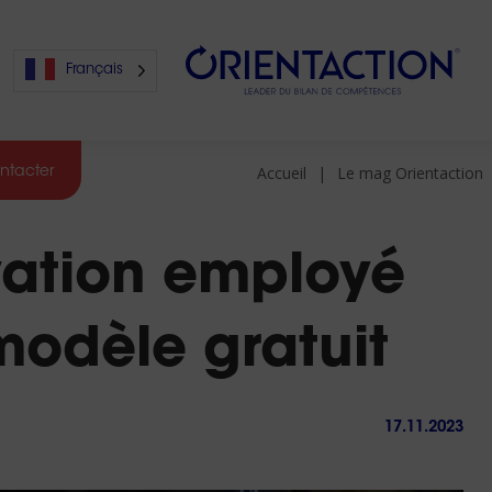
Français
Accueil
Le mag Orientaction
ntacter
s
vation employé
s
 modèle gratuit
17.11.2023