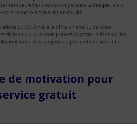
Comment demander u
ontrer non seulement votre compétence technique, mais
rupture conventionnell
 votre capacité à travailler en équipe.
son employeur en 2026
ations du CV. Ainsi, elle offre un aperçu de votre
4 min. de lecture
et de la valeur que vous pouvez apporter à l’entreprise.
ellement compris les enjeux du poste et que vous êtes
re de motivation pour
ervice gratuit