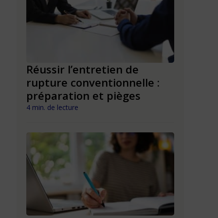
le ou
Réussir l’entretien de
pas
rupture conventionnelle :
Rupture
préparation et pièges
dans la 
le guide
4 min. de lecture
4 min. de lect