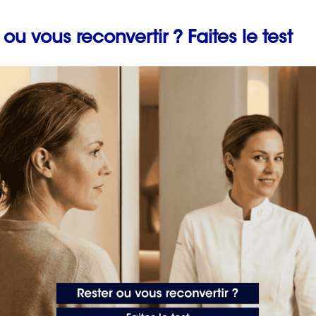
 ou vous reconvertir ? Faites le test
Prévenir les maladies
professionnelles en fai
un bilan de compétenc
avec ORIENTACTION
2 min. de lecture
sable des ressources humaines”]
ce
50 messages