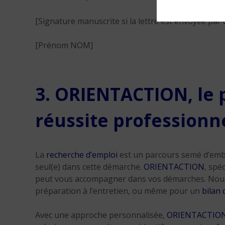
[Signature manuscrite si la lettre est envoyée par 
[Prénom NOM]
3. ORIENTACTION, le 
réussite professionn
La
recherche d’emploi
est un parcours semé d’emb
seul(e) dans cette démarche.
ORIENTACTION
, spé
peut vous accompagner dans vos démarches. Nous v
préparation à l’entretien, ou même pour un
bilan
Avec une approche personnalisée,
ORIENTACTIO