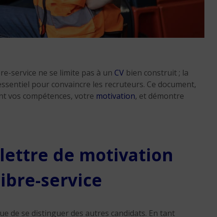
Rupture conventionnel
re-service ne se limite pas à un
CV
bien construit ; la
démission : ne perdez 
ssentiel pour convaincre les recruteurs. Ce document,
vos droits en 2026
ant vos compétences, votre
motivation
, et démontre
4 min. de lecture
 lettre de motivation
ibre-service
e de se distinguer des autres candidats. En tant