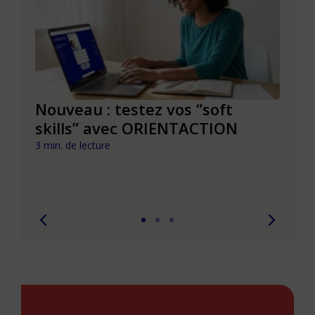
le à
Nouveau : testez vos “soft
Se r
t que
skills” avec ORIENTACTION
burn
com
3 min. de lecture
peut
6 min. 