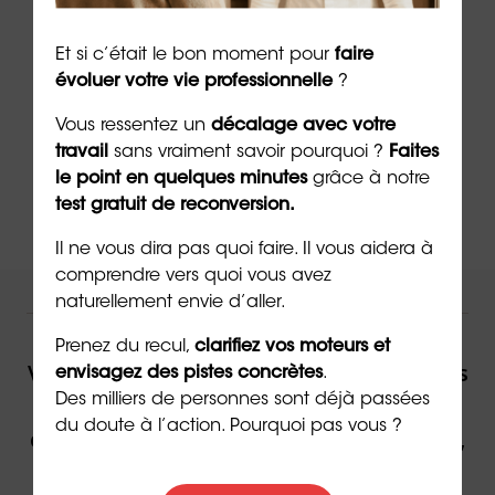
➡️
Passez maintenant le test des
32
personnalités Préférences®
pour approfondir
votre connaissance de soi
Et si c’était le bon moment pour
faire
évoluer votre vie professionnelle
?
➡️
Découvrez les 5 raisons de faire un
bilan de
Vous ressentez un
décalage avec votre
compétences
avec ORIENTACTION en vidéo
travail
sans vraiment savoir pourquoi ?
Faites
le point en quelques minutes
grâce à notre
test gratuit de reconversion.
Il ne vous dira pas quoi faire. Il vous aidera à
comprendre vers quoi vous avez
naturellement envie d’aller.
NOUS VOUS ACCOMPAGNONS !
Prenez du recul,
clarifiez vos moteurs et
Vous souhaitez être accompagné(e) dans
envisagez des pistes concrètes
.
Des milliers de personnes sont déjà passées
votre reconversion ou dans votre
du doute à l’action. Pourquoi pas vous ?
évolution professionnelle par un expert,
contactez ORIENTACTION.