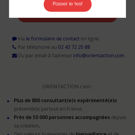
Passer le test
Contacter un(e) conseiller(ère)
Via
le formulaire de contact
en ligne
Par téléphone au
02 43 72 25 88
Ou par email à l’adresse
info@orientaction.com
ORIENTACTION c'est :
Plus de 800 consultant(e)s expérimenté(e)s
présent(e)s partout en France,
Près de 50 000 personnes accompagnées
depuis
sa création,
Des valeurs humanistes de
bienveillance
et de