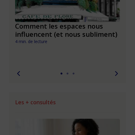
ivons
Comment les espaces nous
Emer
u
influencent (et nous subliment)
effe
l’int
4 min. de lecture
trava
7 min. 
Les + consultés